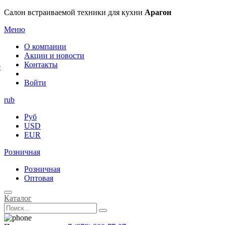
×
Салон встраиваемой техники для кухни
Арагон
Меню
О компании
Акции и новости
Контакты
е
Войти
rub
Руб
USD
EUR
Розничная
Розничная
Оптовая
Каталог