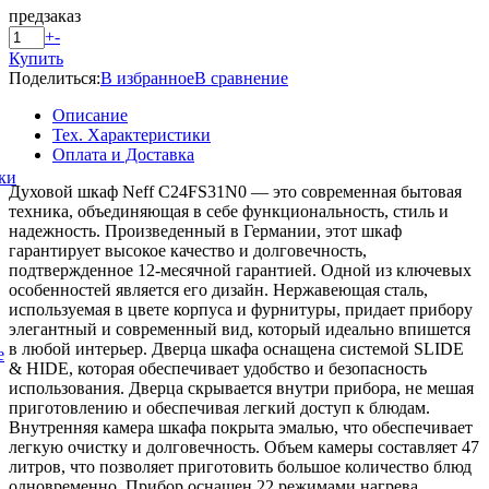
предзаказ
+
-
Купить
Поделиться:
В избранное
В сравнение
Описание
Тех. Характеристики
Оплата и Доставка
ки
Духовой шкаф Neff C24FS31N0 — это современная бытовая
техника, объединяющая в себе функциональность, стиль и
надежность. Произведенный в Германии, этот шкаф
гарантирует высокое качество и долговечность,
подтвержденное 12-месячной гарантией. Одной из ключевых
особенностей является его дизайн. Нержавеющая сталь,
используемая в цвете корпуса и фурнитуры, придает прибору
элегантный и современный вид, который идеально впишется
в любой интерьер. Дверца шкафа оснащена системой SLIDE
е
& HIDE, которая обеспечивает удобство и безопасность
использования. Дверца скрывается внутри прибора, не мешая
приготовлению и обеспечивая легкий доступ к блюдам.
Внутренняя камера шкафа покрыта эмалью, что обеспечивает
легкую очистку и долговечность. Объем камеры составляет 47
литров, что позволяет приготовить большое количество блюд
одновременно. Прибор оснащен 22 режимами нагрева,