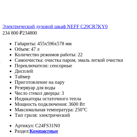
Электрический духовой шкаф NEFF C29CR7KY0
234 800 ₽
234800
Габариты: 455x596x578 мм
Объем: 47 л
Количество режимов работы: 22
Самоочистка: очистка паром, эмаль легкой очистки
й
Переключатели: сенсорные
Дисплей
Таймер
Приготовление на пару
Резервуар
для воды
Число стекол дверцы: 3
Индикаторы остаточного тепла
Мощность подключения: 3600 Вт
Максимальная температура: 250°С
Тип гриля: электрический
Артикул: C24FS31N0
Раздел:
Компактные