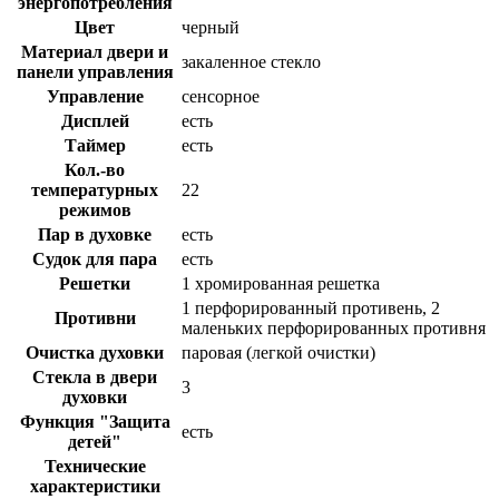
энергопотребления
Цвет
черный
Материал двери и
закаленное стекло
панели управления
Управление
сенсорное
Дисплей
есть
Таймер
есть
Кол.-во
температурных
22
режимов
Пар в духовке
есть
Судок для пара
есть
Решетки
1 хромированная решетка
1 перфорированный противень, 2
Противни
маленьких перфорированных противня
Очистка духовки
паровая (легкой очистки)
Стекла в двери
3
духовки
Функция "Защита
есть
детей"
Технические
характеристики