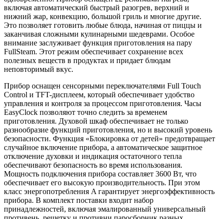
включая автоматический быстрый разогрев, верхний и
нижний жар, конвекцию, большой гриль и многие другие.
Это позволяет готовить любые блюда, начиная от пиццы и
заканчивая сложными кулинарными шедеврами. Особое
внимание заслуживает функция приготовления на пару
FullSteam. Этот режим обеспечивает сохранение всех
полезных веществ в продуктах и придает блюдам
неповторимый вкус.
Прибор оснащен сенсорными переключателями Full Touch
Control и TFT-дисплеем, который обеспечивает удобство
управления и контроля за процессом приготовления. Часы
EasyClock позволяют точно следить за временем
приготовления. Духовой шкаф обеспечивает не только
разнообразие функций приготовления, но и высокий уровень
безопасности. Функция «Блокировка от детей» предотвращает
случайное включение прибора, а автоматическое защитное
отключение духовки и индикация остаточного тепла
обеспечивают безопасность во время использования.
Мощность подключения прибора составляет 3600 Вт, что
обеспечивает его высокую производительность. При этом
класс энергопотребления A гарантирует энергоэффективность
прибора. В комплект поставки входит набор
принадлежностей, включая эмалированный универсальный
противень, решетку и противни паросборник разных