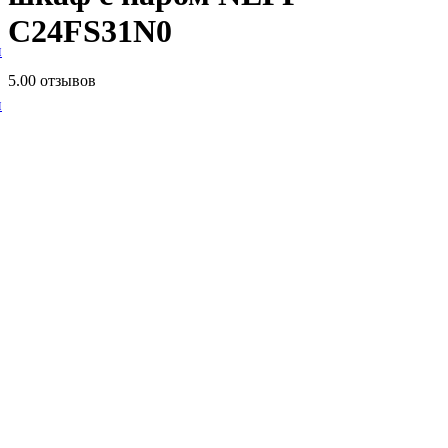
C24FS31N0
и
5.0
0 отзывов
и