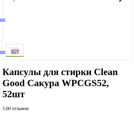
ные
ные
Капсулы для стирки Clean
Good Сакура WPCGS52,
52шт
5.0
0 отзывов