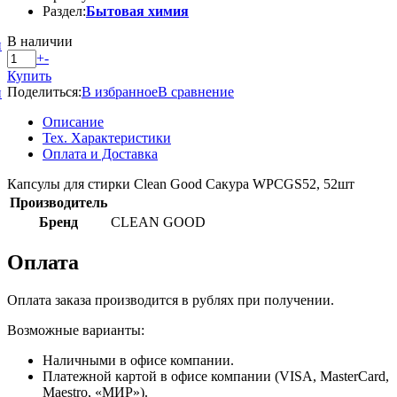
Раздел:
Бытовая химия
В наличии
и
+
-
Купить
Поделиться:
В избранное
В сравнение
и
Описание
Тех. Характеристики
Оплата и Доставка
Капсулы для стирки Clean Good Сакура WPCGS52, 52шт
Производитель
Бренд
CLEAN GOOD
Оплата
Оплата заказа производится в рублях при получении.
Возможные варианты:
Наличными в офисе компании.
Платежной картой в офисе компании (VISA, MasterCard,
Maestro, «МИР»).