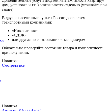
Дополнительные услуги (подъем на этаж, занос в квартиру/
дом, установка и т.п.) оплачиваются отдельно (уточняйте при
заказе).
В другие населенные пункты России доставляем
транспортными компаниями:
«Новая линия»
«СДЭК»
или другая по согласованию с менеджером
ки
Обязательно проверяйте состояние товара и комплектность
при получении.
Новинки
Смотреть все
е
Новинка
Артикул: КА-00013635