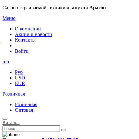
×
Салон встраиваемой техники для кухни
Арагон
Меню
О компании
Акции и новости
Контакты
е
Войти
rub
Руб
USD
EUR
Розничная
Розничная
Оптовая
Каталог