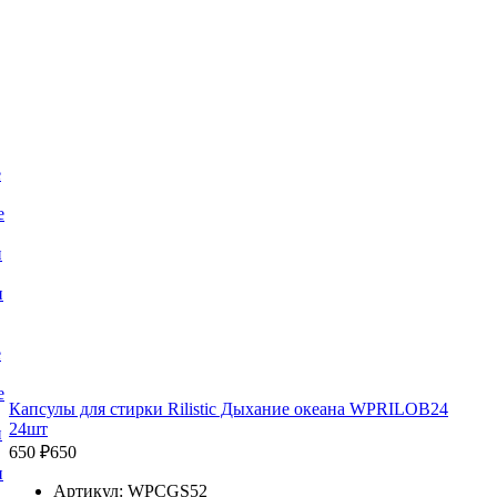
е
е
и
и
е
е
Капсулы для стирки Rilistic Дыхание океана WPRILOB24
24шт
и
650 ₽
650
и
Артикул: WPCGS52