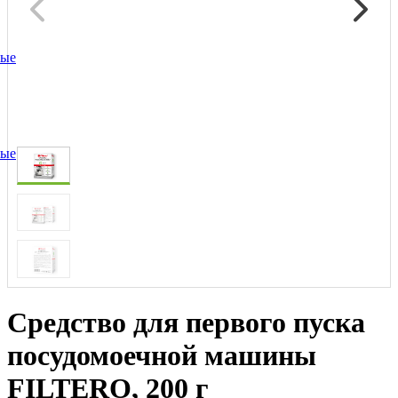
ные
ные
Средство для первого пуска
посудомоечной машины
FILTERO, 200 г