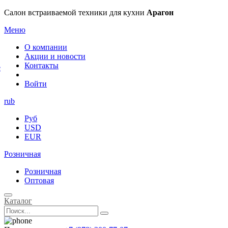
×
Салон встраиваемой техники для кухни
Арагон
Меню
О компании
Акции и новости
Контакты
е
Войти
rub
Руб
USD
EUR
Розничная
Розничная
Оптовая
Каталог