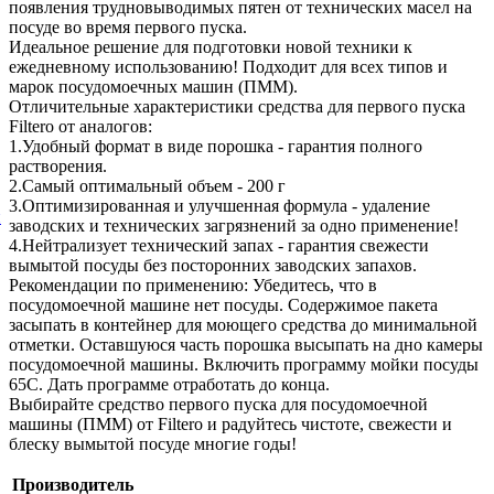
появления трудновыводимых пятен от технических масел на
посуде во время первого пуска.
Идеальное решение для подготовки новой техники к
ежедневному использованию! Подходит для всех типов и
марок посудомоечных машин (ПММ).
Отличительные характеристики средства для первого пуска
Filtero от аналогов:
1.Удобный формат в виде порошка - гарантия полного
растворения.
2.Самый оптимальный объем - 200 г
3.Оптимизированная и улучшенная формула - удаление
й
заводских и технических загрязнений за одно применение!
4.Нейтрализует технический запах - гарантия свежести
вымытой посуды без посторонних заводских запахов.
Рекомендации по применению: Убедитесь, что в
посудомоечной машине нет посуды. Содержимое пакета
засыпать в контейнер для моющего средства до минимальной
отметки. Оставшуюся часть порошка высыпать на дно камеры
посудомоечной машины. Включить программу мойки посуды
65С. Дать программе отработать до конца.
Выбирайте средство первого пуска для посудомоечной
машины (ПММ) от Filtero и радуйтесь чистоте, свежести и
блеску вымытой посуде многие годы!
Производитель