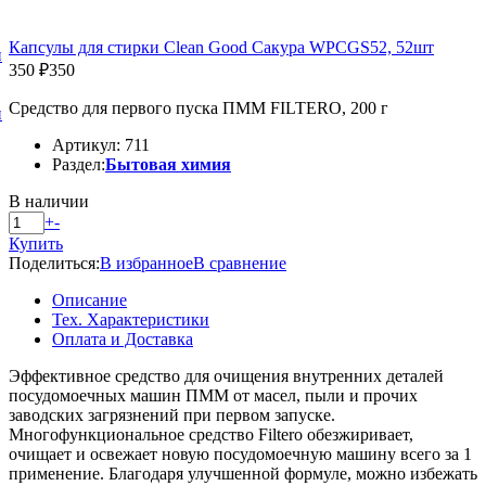
Капсулы для стирки Clean Good Сакура WPCGS52, 52шт
и
350 ₽
350
Средство для первого пуска ПММ FILTERO, 200 г
и
Артикул: 711
Раздел:
Бытовая химия
В наличии
+
-
Купить
Поделиться:
В избранное
В сравнение
Описание
Тех. Характеристики
Оплата и Доставка
Эффективное средство для очищения внутренних деталей
посудомоечных машин ПММ от масел, пыли и прочих
заводских загрязнений при первом запуске.
Многофункциональное средство Filtero обезжиривает,
очищает и освежает новую посудомоечную машину всего за 1
применение. Благодаря улучшенной формуле, можно избежать