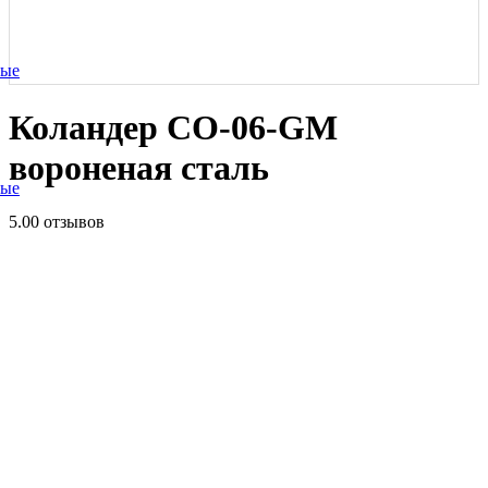
ные
Коландер CO-06-GM
вороненая сталь
ные
5.0
0 отзывов