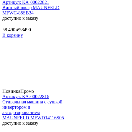
Артикул: КА-00022821
Винный шкаф MAUNFELD
MFWC-85SB34
доступно к заказу
58 490 ₽
58490
В корзину
Новинка
Промо
Артикул: КА-00022816
Стиральная машина c сушкой,
инвертором и
автодозированием
MAUNFELD MFWD14116S05
доступно к заказу