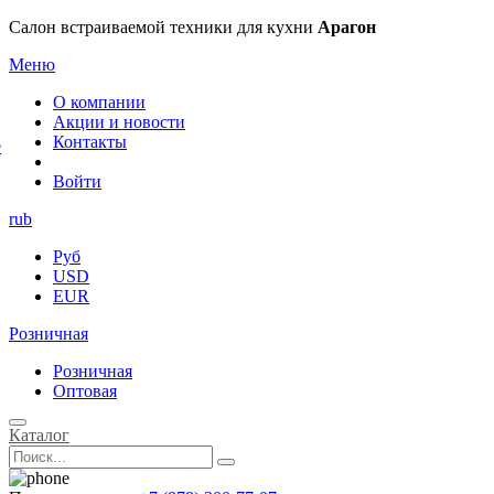
×
Салон встраиваемой техники для кухни
Арагон
Меню
О компании
Акции и новости
Контакты
е
Войти
rub
Руб
USD
EUR
Розничная
Розничная
Оптовая
Каталог