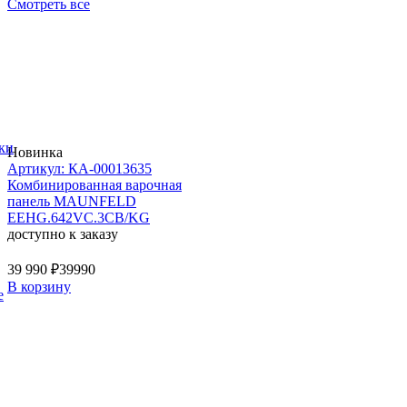
Смотреть все
ки
Новинка
Артикул: КА-00013635
Комбинированная варочная
панель MAUNFELD
EEHG.642VC.3CB/KG
доступно к заказу
39 990 ₽
39990
В корзину
е