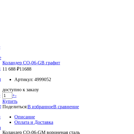
е
е
Коландер CO-06-GB графит
и
11 688 ₽
11688
и
Артикул: 4999052
доступно к заказу
+
-
е
Купить
е
Поделиться:
В избранное
В сравнение
Описание
и
Оплата и Доставка
и
Коландер CO-06-GM вороненая сталь