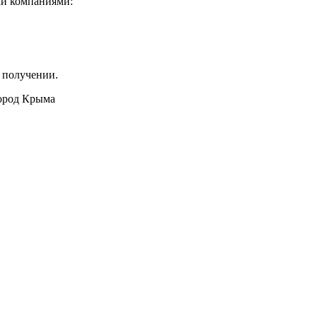
ми компаниями:
 получении.
город Крыма