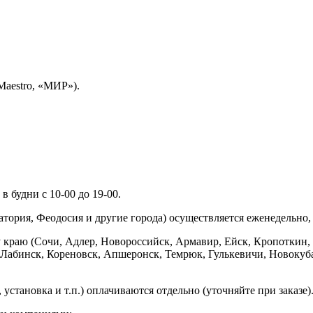
Maestro, «МИР»).
 будни с 10-00 до 19-00.
ория, Феодосия и другие города) осуществляется еженедельно, д
у краю (Сочи, Адлер, Новороссийск, Армавир, Ейск, Кропоткин,
ь-Лабинск, Кореновск, Апшеронск, Темрюк, Гулькевичи, Новоку
установка и т.п.) оплачиваются отдельно (уточняйте при заказе)