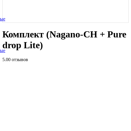
ные
Комплект (Nagano-CH + Pure
drop Lite)
ные
5.0
0 отзывов