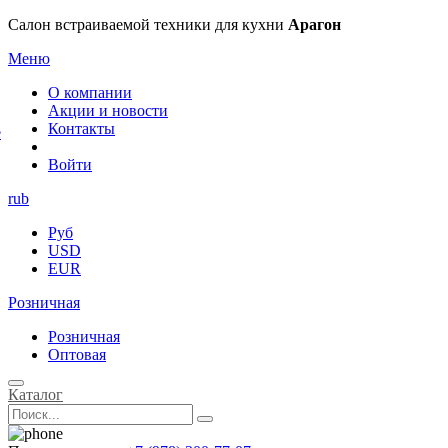
×
Салон встраиваемой техники для кухни
Арагон
Меню
О компании
Акции и новости
Контакты
е
Войти
rub
Руб
USD
EUR
Розничная
Розничная
Оптовая
Каталог