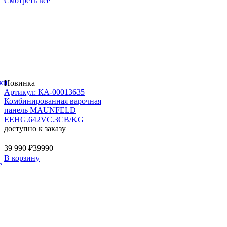
Смотреть все
ки
Новинка
Артикул: КА-00013635
Комбинированная варочная
панель MAUNFELD
EEHG.642VC.3CB/KG
доступно к заказу
39 990 ₽
39990
В корзину
е