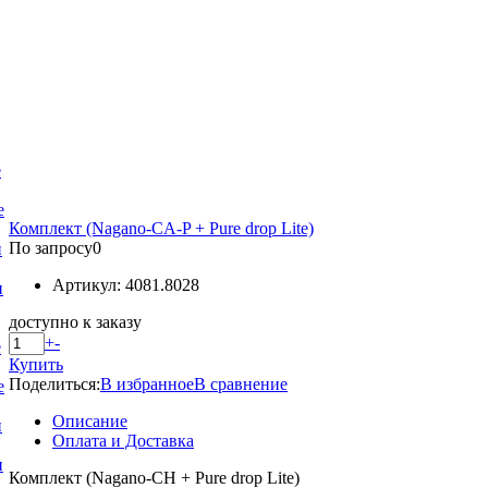
е
е
Комплект (Nagano-CA-P + Pure drop Lite)
По запросу
0
и
Артикул: 4081.8028
и
доступно к заказу
+
-
е
Купить
Поделиться:
В избранное
В сравнение
е
Описание
и
Оплата и Доставка
и
Комплект (Nagano-CH + Pure drop Lite)