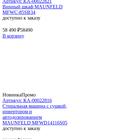
Артикул: КА-00022821
Винный шкаф MAUNFELD
MFWC-85SB34
доступно к заказу
58 490 ₽
58490
В корзину
Новинка
Промо
Артикул: КА-00022816
Стиральная машина c сушкой,
инвертором и
автодозированием
MAUNFELD MFWD14116S05
доступно к заказу