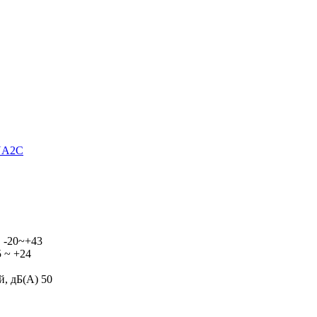
NA2C
 -20~+43
5 ~ +24
, дБ(А) 50