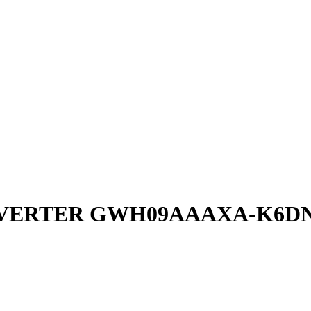
INVERTER GWH09AAAXA-K6D