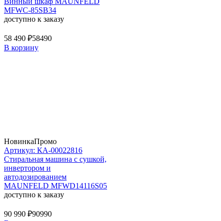
Винный шкаф MAUNFELD
MFWC-85SB34
доступно к заказу
58 490 ₽
58490
В корзину
Новинка
Промо
Артикул: КА-00022816
Стиральная машина c сушкой,
инвертором и
автодозированием
MAUNFELD MFWD14116S05
доступно к заказу
90 990 ₽
90990