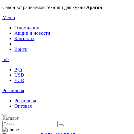
×
Салон встраиваемой техники для кухни
Арагон
Меню
О компании
Акции и новости
Контакты
е
Войти
rub
Руб
USD
EUR
Розничная
Розничная
Оптовая
Каталог