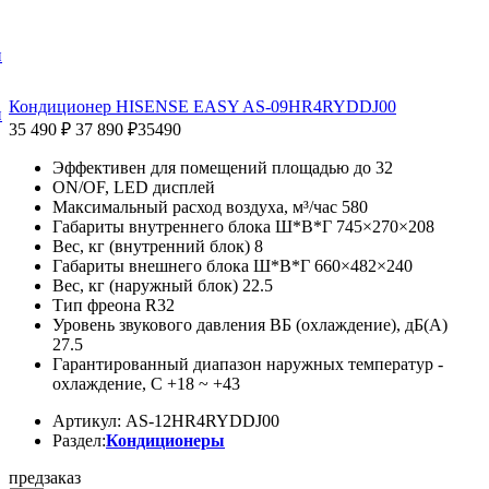
и
Кондиционер HISENSE EASY AS-09HR4RYDDJ00
и
35 490 ₽
37 890 ₽
35490
Эффективен для помещений площадью до 32
ON/OF, LED дисплей
Максимальный расход воздуха, м³/час 580
Габариты внутреннего блока Ш*В*Г 745×270×208
Вес, кг (внутренний блок) 8
Габариты внешнего блока Ш*В*Г 660×482×240
Вес, кг (наружный блок) 22.5
Тип фреона R32
Уровень звукового давления ВБ (охлаждение), дБ(А)
27.5
Гарантированный диапазон наружных температур -
охлаждение, С +18 ~ +43
Артикул: AS-12HR4RYDDJ00
Раздел:
Кондиционеры
предзаказ