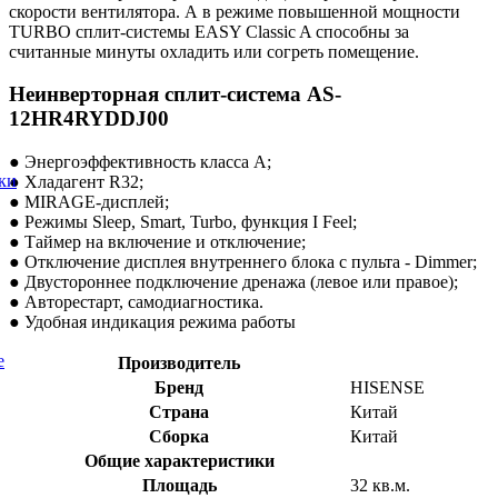
скорости вентилятора. А в режиме повышенной мощности
TURBO сплит-системы EASY Classic A способны за
считанные минуты охладить или согреть помещение.
Неинверторная сплит-система AS-
12HR4RYDDJ00
● Энергоэффективность класса А;
ки
● Хладагент R32;
● MIRAGE-дисплей;
● Режимы Sleep, Smart, Turbo, функция I Feel;
● Таймер на включение и отключение;
● Отключение дисплея внутреннего блока с пульта - Dimmer;
● Двустороннее подключение дренажа (левое или правое);
● Авторестарт, самодиагностика.
● Удобная индикация режима работы
е
Производитель
Бренд
HISENSE
Страна
Китай
Сборка
Китай
Общие характеристики
Площадь
32 кв.м.