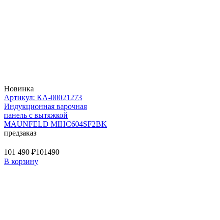
Новинка
Артикул: КА-00021273
Индукционная варочная
панель с вытяжкой
MAUNFELD MIHC604SF2BK
предзаказ
101 490 ₽
101490
В корзину