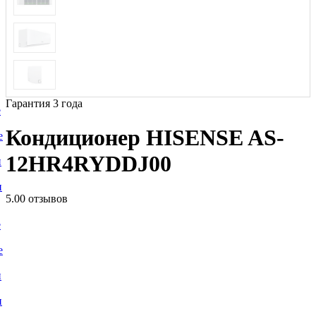
Гарантия 3 года
е
Кондиционер HISENSE AS-
е
12HR4RYDDJ00
и
и
5.0
0 отзывов
е
е
и
и