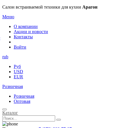
×
Салон встраиваемой техники для кухни
Арагон
Меню
О компании
Акции и новости
Контакты
е
Войти
rub
Руб
USD
EUR
Розничная
Розничная
Оптовая
Каталог