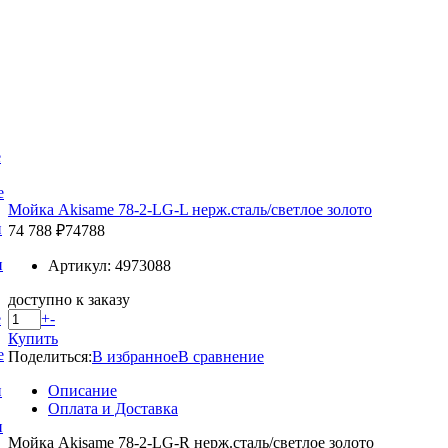
е
е
Мойка Akisame 78-2-LG-L нерж.сталь/светлое золото
и
74 788 ₽
74788
и
Артикул: 4973088
доступно к заказу
+
-
е
Купить
е
Поделиться:
В избранное
В сравнение
Описание
и
Оплата и Доставка
и
Мойка Akisame 78-2-LG-R нерж.сталь/светлое золото