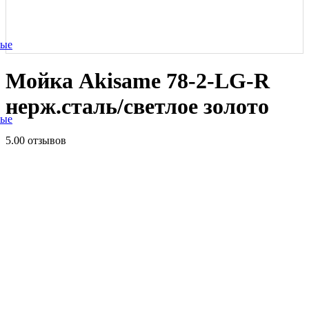
ные
Мойка Akisame 78-2-LG-R
нерж.сталь/светлое золото
ные
5.0
0 отзывов