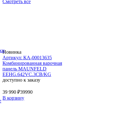
Смотреть все
ки
Новинка
Артикул: КА-00013635
Комбинированная варочная
панель MAUNFELD
EEHG.642VC.3CB/KG
доступно к заказу
39 990 ₽
39990
В корзину
е