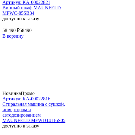
Артикул: КА-00022821
Винный шкаф MAUNFELD
MFWC-85SB34
доступно к заказу
58 490 ₽
58490
В корзину
Новинка
Промо
Артикул: КА-00022816
Стиральная машина c сушкой,
инвертором и
автодозированием
MAUNFELD MFWD14116S05
доступно к заказу