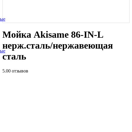
ные
Мойка Akisame 86-IN-L
нерж.сталь/нержавеющая
ные
сталь
5.0
0 отзывов