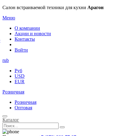
×
Салон встраиваемой техники для кухни
Арагон
Меню
О компании
Акции и новости
Контакты
е
Войти
rub
Руб
USD
EUR
Розничная
Розничная
Оптовая
Каталог