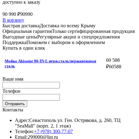
доступно к заказу
90 990 ₽
90990
В корзину
Быстрая доставка
Доставка по всему Крыму
Официальная гарантия
Только сертифицированная продукция
Выгодные цены
Регулярные акции и спецпредложения
Поддержка
Поможем с выбором и оформлением
Купить в один клик
60 588
Мойка Akisame 86-IN-L нерж.сталь/нержавеющая
сталь
₽
60588
Ваше имя
Телефон
Отправить
Контакты
Адрес:
Севастополь ул. Ген. Острякова, д. 260, ТЦ
"SeaMall" (корп. 2, 1 этаж)
Телефон:
+7 (978) 300-77-07
Email:
299000@list.ru