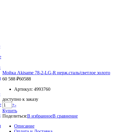
е
е
и
Мойка Akisame 78-2-LG-R нерж.сталь/светлое золото
и
60 588 ₽
60588
Артикул: 4993760
е
доступно к заказу
е
+
-
Купить
и
Поделиться:
В избранное
В сравнение
и
Описание
Оплата и Доставка