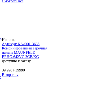
Смотреть все
ки
Новинка
Артикул: КА-00013635
Комбинированная варочная
панель MAUNFELD
EEHG.642VC.3CB/KG
доступно к заказу
39 990 ₽
39990
В корзину
е