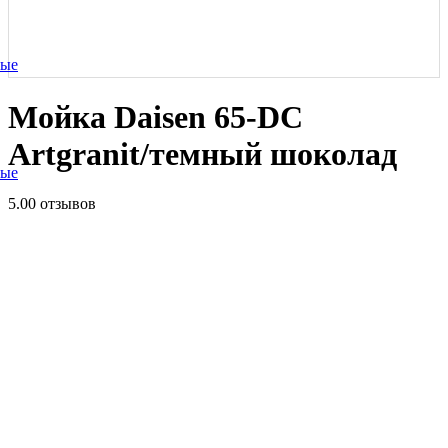
ные
Мойка Daisen 65-DC
Artgranit/темный шоколад
ные
5.0
0 отзывов