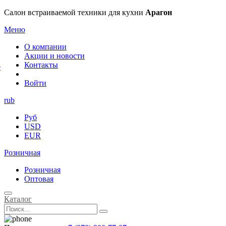
×
Салон встраиваемой техники для кухни
Арагон
Меню
О компании
Акции и новости
Контакты
е
Войти
rub
Руб
USD
EUR
Розничная
Розничная
Оптовая
Каталог