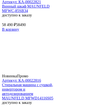
Артикул: КА-00022821
Винный шкаф MAUNFELD
MFWC-85SB34
доступно к заказу
58 490 ₽
58490
В корзину
Новинка
Промо
Артикул: КА-00022816
Стиральная машина c сушкой,
инвертором и
автодозированием
MAUNFELD MFWD14116S05
доступно к заказу