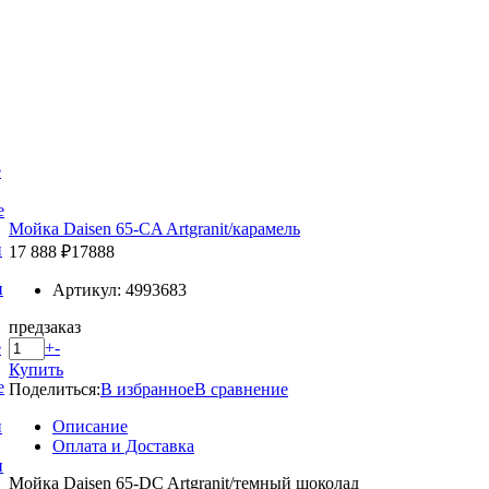
е
е
Мойка Daisen 65-CA Artgranit/карамель
и
17 888 ₽
17888
и
Артикул: 4993683
предзаказ
+
-
е
Купить
е
Поделиться:
В избранное
В сравнение
Описание
и
Оплата и Доставка
и
Мойка Daisen 65-DC Artgranit/темный шоколад