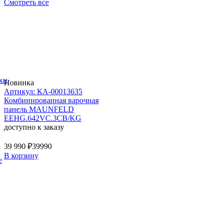
Смотреть все
ки
Новинка
Артикул: КА-00013635
Комбинированная варочная
панель MAUNFELD
EEHG.642VC.3CB/KG
доступно к заказу
39 990 ₽
39990
В корзину
е