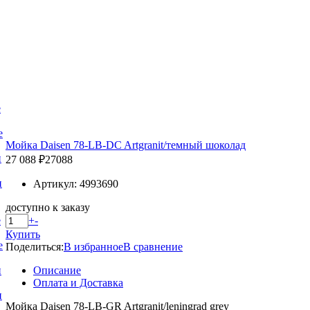
е
е
Мойка Daisen 78-LB-DC Artgranit/темный шоколад
и
27 088 ₽
27088
и
Артикул: 4993690
доступно к заказу
+
-
е
Купить
е
Поделиться:
В избранное
В сравнение
Описание
и
Оплата и Доставка
и
Мойка Daisen 78-LB-GR Artgranit/leningrad grey