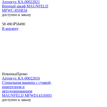
Артикул: КА-00022821
Винный шкаф MAUNFELD
MFWC-85SB34
доступно к заказу
58 490 ₽
58490
В корзину
Новинка
Промо
Артикул: КА-00022816
Стиральная машина c сушкой,
инвертором и
автодозированием
MAUNFELD MFWD14116S05
доступно к заказу