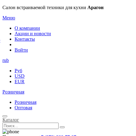
×
Салон встраиваемой техники для кухни
Арагон
Меню
О компании
Акции и новости
Контакты
е
Войти
rub
Руб
USD
EUR
Розничная
Розничная
Оптовая
Каталог