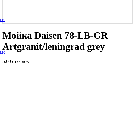
ные
Мойка Daisen 78-LB-GR
Artgranit/leningrad grey
ные
5.0
0 отзывов