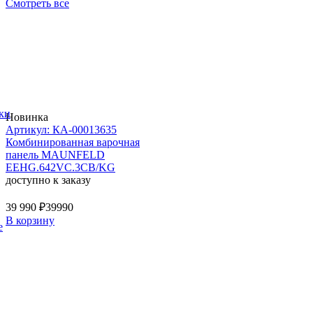
Смотреть все
ки
Новинка
Артикул: КА-00013635
Комбинированная варочная
панель MAUNFELD
EEHG.642VC.3CB/KG
доступно к заказу
39 990 ₽
39990
В корзину
е