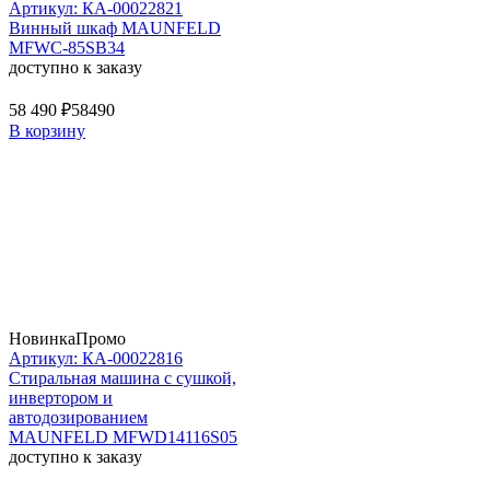
Артикул: КА-00022821
Винный шкаф MAUNFELD
MFWC-85SB34
доступно к заказу
58 490 ₽
58490
В корзину
Новинка
Промо
Артикул: КА-00022816
Стиральная машина c сушкой,
инвертором и
автодозированием
MAUNFELD MFWD14116S05
доступно к заказу