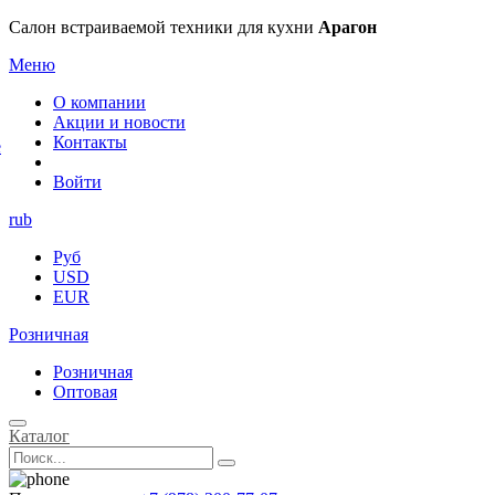
×
Салон встраиваемой техники для кухни
Арагон
Меню
О компании
Акции и новости
Контакты
е
Войти
rub
Руб
USD
EUR
Розничная
Розничная
Оптовая
Каталог