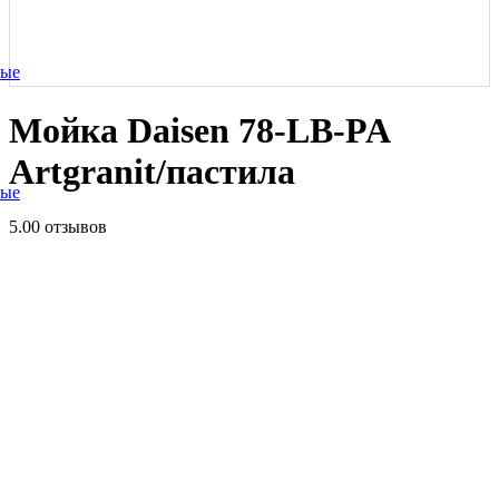
ные
Мойка Daisen 78-LB-PA
Artgranit/пастила
ные
5.0
0 отзывов