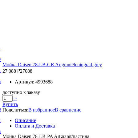
е
е
Мойка Daisen 78-LB-GR Artgranit/leningrad grey
и
27 088 ₽
27088
и
Артикул: 4993688
доступно к заказу
+
-
е
Купить
е
Поделиться:
В избранное
В сравнение
Описание
и
Оплата и Доставка
и
Мойка Daisen 78-LB-PA Artgranit/пастила