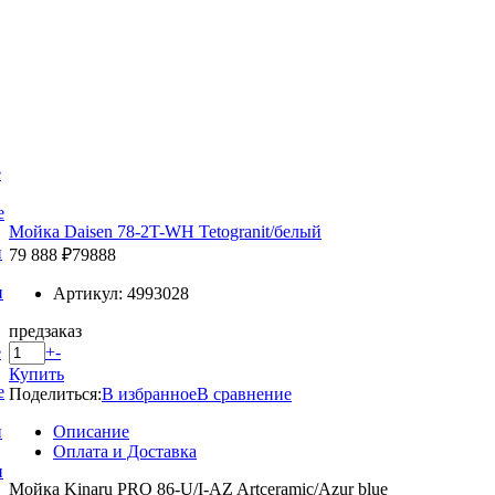
е
е
Мойка Daisen 78-2T-WH Tetogranit/белый
и
79 888 ₽
79888
и
Артикул: 4993028
предзаказ
+
-
е
Купить
е
Поделиться:
В избранное
В сравнение
Описание
и
Оплата и Доставка
и
Мойка Kinaru PRO 86-U/I-AZ Artceramic/Azur blue