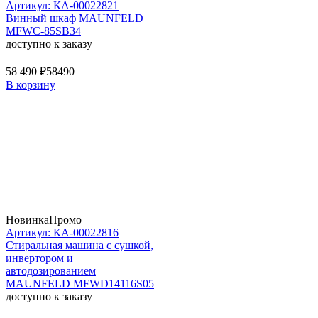
Артикул: КА-00022821
Винный шкаф MAUNFELD
MFWC-85SB34
доступно к заказу
58 490 ₽
58490
В корзину
Новинка
Промо
Артикул: КА-00022816
Стиральная машина c сушкой,
инвертором и
автодозированием
MAUNFELD MFWD14116S05
доступно к заказу