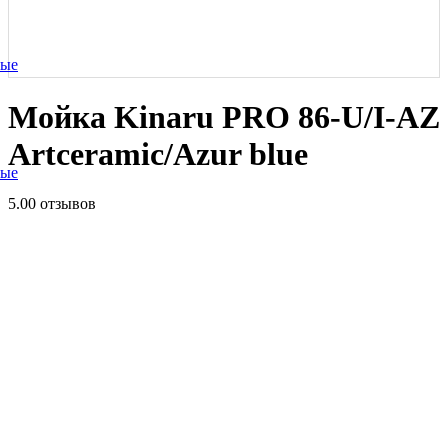
ные
Мойка Kinaru PRO 86-U/I-AZ
Artceramic/Azur blue
ные
5.0
0 отзывов