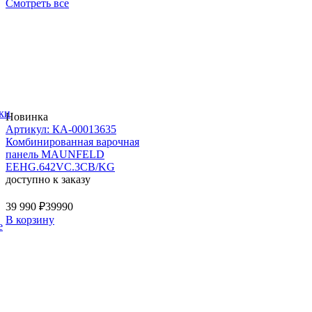
Смотреть все
ки
Новинка
Артикул: КА-00013635
Комбинированная варочная
панель MAUNFELD
EEHG.642VC.3CB/KG
доступно к заказу
39 990 ₽
39990
В корзину
е