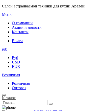
×
Салон встраиваемой техники для кухни
Арагон
Меню
О компании
Акции и новости
Контакты
е
Войти
rub
Руб
USD
EUR
Розничная
Розничная
Оптовая
Каталог