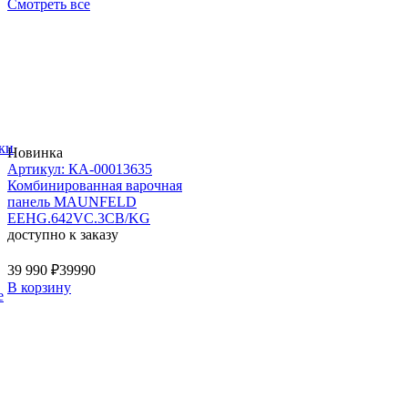
Смотреть все
ки
Новинка
Артикул: КА-00013635
Комбинированная варочная
панель MAUNFELD
EEHG.642VC.3CB/KG
доступно к заказу
39 990 ₽
39990
В корзину
е