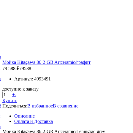
е
е
Мойка Kitagawa 86-2-GB Artceramic/графит
и
79 588 ₽
79588
и
Артикул: 4993491
доступно к заказу
+
-
е
Купить
е
Поделиться:
В избранное
В сравнение
Описание
и
Оплата и Доставка
и
Мойка Kitagawa 86-2-GR Artceramic/Leningrad grey