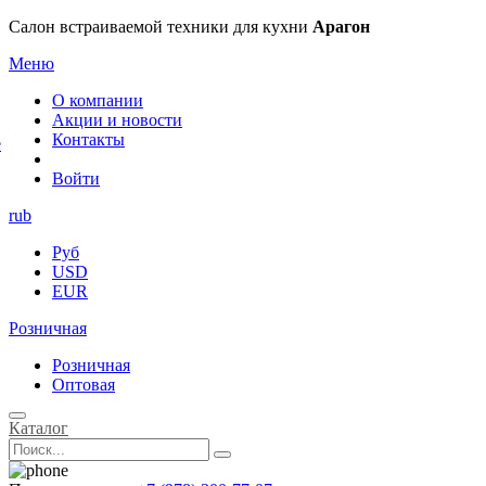
×
Салон встраиваемой техники для кухни
Арагон
Меню
О компании
Акции и новости
Контакты
е
Войти
rub
Руб
USD
EUR
Розничная
Розничная
Оптовая
Каталог