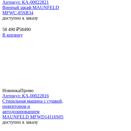
Артикул: КА-00022821
Винный шкаф MAUNFELD
MFWC-85SB34
доступно к заказу
58 490 ₽
58490
В корзину
Новинка
Промо
Артикул: КА-00022816
Стиральная машина c сушкой,
инвертором и
автодозированием
MAUNFELD MFWD14116S05
доступно к заказу