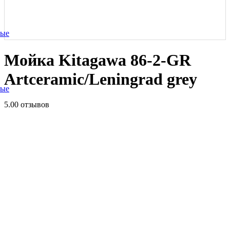
ные
Мойка Kitagawa 86-2-GR
Artceramic/Leningrad grey
ные
5.0
0 отзывов