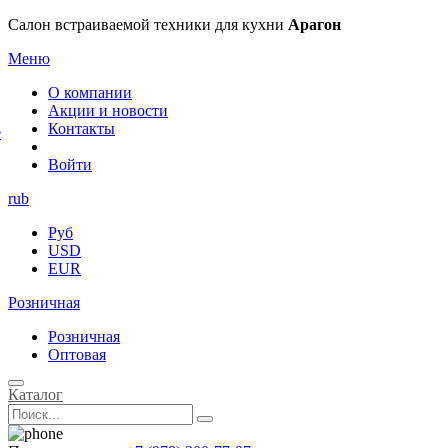
×
Салон встраиваемой техники для кухни
Арагон
Меню
О компании
Акции и новости
Контакты
е
Войти
rub
Руб
USD
EUR
Розничная
Розничная
Оптовая
Каталог