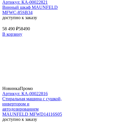
Артикул: КА-00022821
Винный шкаф MAUNFELD
MFWC-85SB34
доступно к заказу
58 490 ₽
58490
В корзину
Новинка
Промо
Артикул: КА-00022816
Стиральная машина c сушкой,
инвертором и
автодозированием
MAUNFELD MFWD14116S05
доступно к заказу