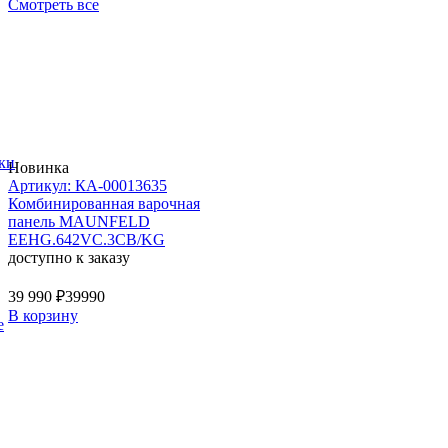
Смотреть все
ки
Новинка
Артикул: КА-00013635
Комбинированная варочная
панель MAUNFELD
EEHG.642VC.3CB/KG
доступно к заказу
39 990 ₽
39990
В корзину
е