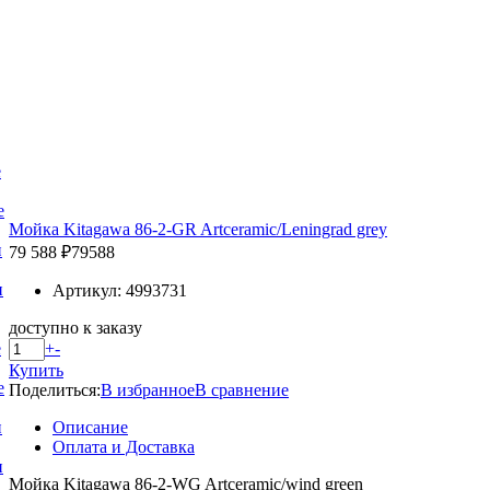
е
е
Мойка Kitagawa 86-2-GR Artceramic/Leningrad grey
и
79 588 ₽
79588
и
Артикул: 4993731
доступно к заказу
+
-
е
Купить
е
Поделиться:
В избранное
В сравнение
Описание
и
Оплата и Доставка
и
Мойка Kitagawa 86-2-WG Artceramic/wind green