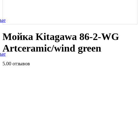
ные
Мойка Kitagawa 86-2-WG
Artceramic/wind green
ные
5.0
0 отзывов