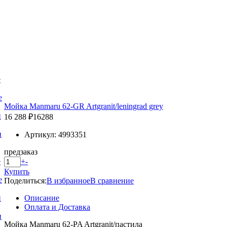
е
е
Мойка Manmaru 62-GR Artgranit/leningrad grey
и
16 288 ₽
16288
и
Артикул: 4993351
предзаказ
+
-
е
Купить
е
Поделиться:
В избранное
В сравнение
Описание
и
Оплата и Доставка
и
Мойка Manmaru 62-PA Artgranit/пастила