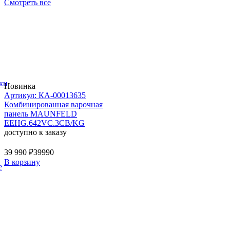
Смотреть все
ки
Новинка
Артикул: КА-00013635
Комбинированная варочная
панель MAUNFELD
EEHG.642VC.3CB/KG
доступно к заказу
39 990 ₽
39990
В корзину
е