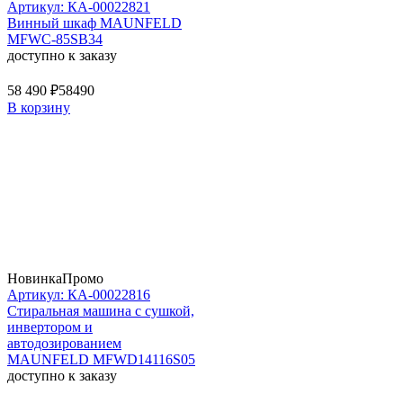
Артикул: КА-00022821
Винный шкаф MAUNFELD
MFWC-85SB34
доступно к заказу
58 490 ₽
58490
В корзину
Новинка
Промо
Артикул: КА-00022816
Стиральная машина c сушкой,
инвертором и
автодозированием
MAUNFELD MFWD14116S05
доступно к заказу