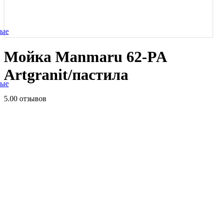
ные
Мойка Manmaru 62-PA
Artgranit/пастила
ные
5.0
0 отзывов