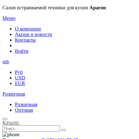
×
Салон встраиваемой техники для кухни
Арагон
Меню
О компании
Акции и новости
Контакты
е
Войти
rub
Руб
USD
EUR
Розничная
Розничная
Оптовая
Каталог