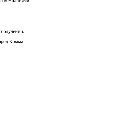
ми компаниями:
 получении.
город Крыма