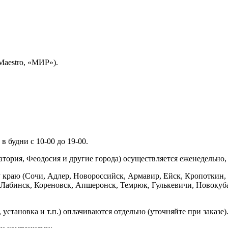
Maestro, «МИР»).
 будни с 10-00 до 19-00.
ория, Феодосия и другие города) осуществляется еженедельно, д
у краю (Сочи, Адлер, Новороссийск, Армавир, Ейск, Кропоткин,
ь-Лабинск, Кореновск, Апшеронск, Темрюк, Гулькевичи, Новоку
установка и т.п.) оплачиваются отдельно (уточняйте при заказе)