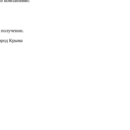
ми компаниями:
 получении.
город Крыма