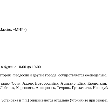
Maestro, «МИР»).
 будни с 10-00 до 19-00.
ория, Феодосия и другие города) осуществляется еженедельно, д
у краю (Сочи, Адлер, Новороссийск, Армавир, Ейск, Кропоткин,
ь-Лабинск, Кореновск, Апшеронск, Темрюк, Гулькевичи, Новоку
установка и т.п.) оплачиваются отдельно (уточняйте при заказе)