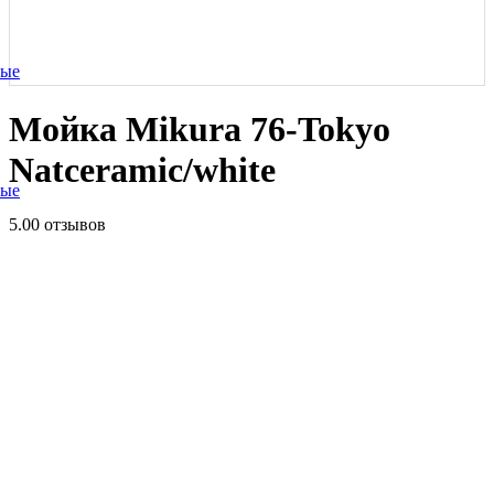
ные
Мойка Mikura 76-Tokyo
Natceramic/white
ные
5.0
0 отзывов