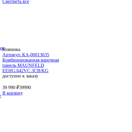
Смотреть все
ки
Новинка
Артикул: КА-00013635
Комбинированная варочная
панель MAUNFELD
EEHG.642VC.3CB/KG
доступно к заказу
39 990 ₽
39990
В корзину
е