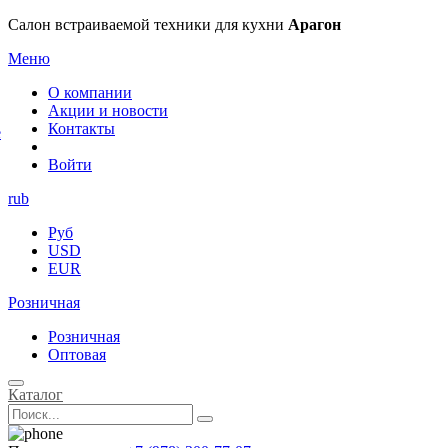
×
Салон встраиваемой техники для кухни
Арагон
Меню
О компании
Акции и новости
Контакты
е
Войти
rub
Руб
USD
EUR
Розничная
Розничная
Оптовая
Каталог