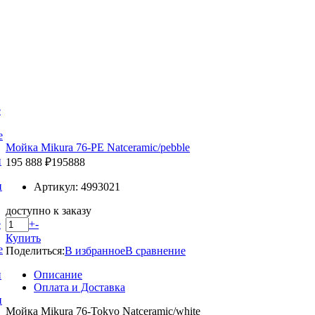
е
е
Мойка Mikura 76-PE Natceramic/pebble
и
195 888 ₽
195888
и
Артикул: 4993021
доступно к заказу
+
-
е
Купить
е
Поделиться:
В избранное
В сравнение
Описание
и
Оплата и Доставка
и
Мойка Mikura 76-Tokyo Natceramic/white