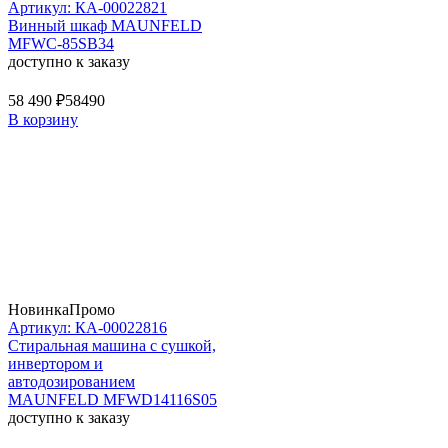
Артикул: КА-00022821
Винный шкаф MAUNFELD
MFWC-85SB34
доступно к заказу
58 490 ₽
58490
В корзину
Новинка
Промо
Артикул: КА-00022816
Стиральная машина c сушкой,
инвертором и
автодозированием
MAUNFELD MFWD14116S05
доступно к заказу