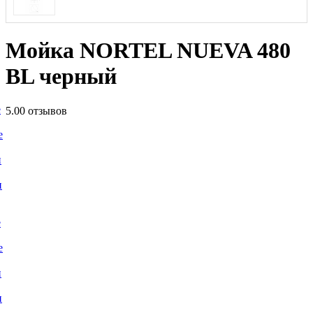
Мойка NORTEL NUEVA 480
BL черный
е
5.0
0 отзывов
е
и
и
е
е
и
и