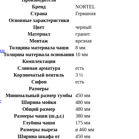
Бренд
NORTEL
Страна
Германия
Основные характеристики
Цвет
черный
Материал
гранит
Монтаж
врезная
Толщина материала чаши
8 мм
ки
Толщина материала основания
10 мм
Комплектация
Сливная арматура
есть
Корзинчатый вентиль
3 ½
Сифон
есть
Размеры
Минимальный размер тумбы
450 мм
е
Ширина мойки
480 мм
Общий размер
480 мм
Размеры чаши (ш.д.г.)
380 мм
Глубина чаши
175 мм
Размеры выреза
ø 460 мм
Ширина шкафа от
450 мм