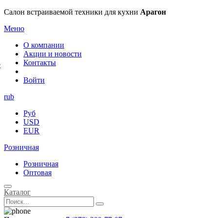
×
Салон встраиваемой техники для кухни
Арагон
Меню
О компании
Акции и новости
Контакты
е
Войти
rub
Руб
USD
EUR
Розничная
Розничная
Оптовая
Каталог