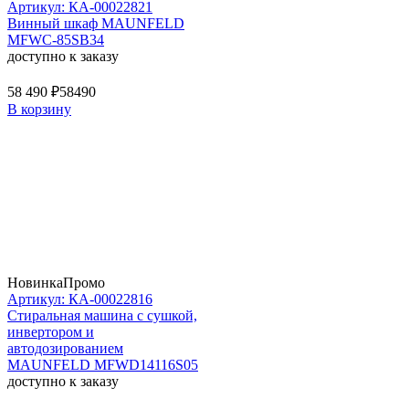
Артикул: КА-00022821
Винный шкаф MAUNFELD
MFWC-85SB34
доступно к заказу
58 490 ₽
58490
В корзину
Новинка
Промо
Артикул: КА-00022816
Стиральная машина c сушкой,
инвертором и
автодозированием
MAUNFELD MFWD14116S05
доступно к заказу