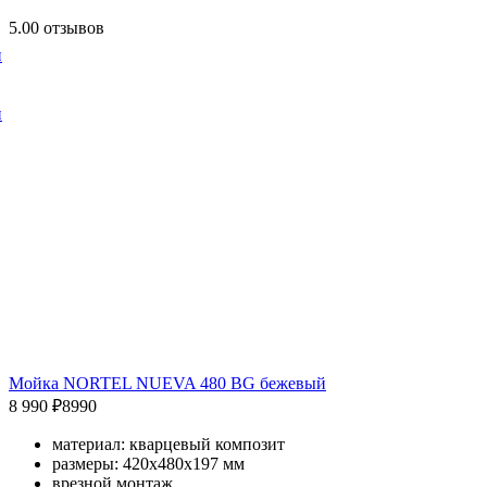
5.0
0 отзывов
и
и
Мойка NORTEL NUEVA 480 BG бежевый
8 990 ₽
8990
материал: кварцевый композит
размеры: 420х480х197 мм
врезной монтаж