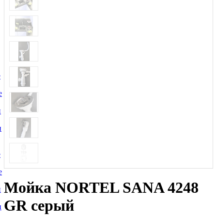
е
е
и
и
е
е
Мойка NORTEL SANA 4248
и
GR серый
и