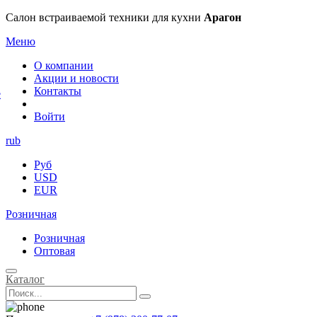
×
Салон встраиваемой техники для кухни
Арагон
Меню
О компании
Акции и новости
Контакты
е
Войти
rub
Руб
USD
EUR
Розничная
Розничная
Оптовая
Каталог