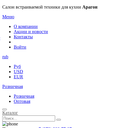
×
Салон встраиваемой техники для кухни
Арагон
Меню
О компании
Акции и новости
Контакты
е
Войти
rub
Руб
USD
EUR
Розничная
Розничная
Оптовая
Каталог