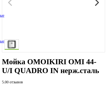
ные
ные
Мойка OMOIKIRI OMI 44-
U/I QUADRO IN нерж.сталь
5.0
0 отзывов