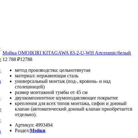
е
Мойка OMOIKIRI KITAGAWA 83-2-U-WH Artceramic/белый
12 788 ₽
12788
е
метод производства: цельнотянутая
и
материал: нержавеющая сталь
универсальный монтаж (под-, вровень- и над
и
столешницей)
размер монтажной тумбы от 45 см
двухкомпонентное шумоподавляющее покрытие
е
крепления для всех типов монтажа, сифон и донный
клапан (автоматический донный клапан приобретается
е
отдельно).
и
Артикул: 4993494
Раздел:
Мойки
и