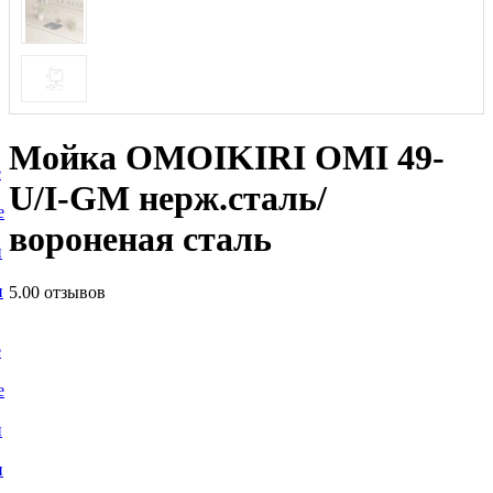
Мойка OMOIKIRI OMI 49-
е
U/I-GM нерж.сталь/
е
вороненая сталь
и
и
5.0
0 отзывов
е
е
и
и