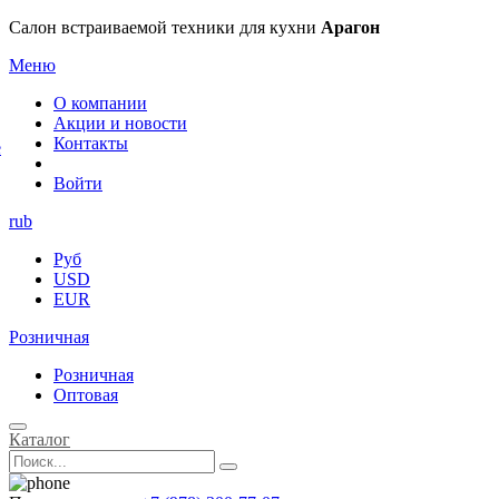
×
Салон встраиваемой техники для кухни
Арагон
Меню
О компании
Акции и новости
Контакты
е
Войти
rub
Руб
USD
EUR
Розничная
Розничная
Оптовая
Каталог