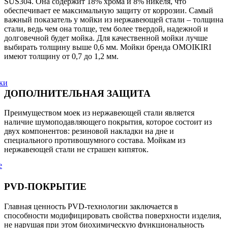
SUS304. Она содержит 18% хрома и 8% никеля, что
обеспечивает ее максимальную защиту от коррозии. Самый
важный показатель у мойки из нержавеющей стали – толщина
стали, ведь чем она толще, тем более твердой, надежной и
долговечной будет мойка. Для качественной мойки лучше
выбирать толщину выше 0,6 мм. Мойки бренда OMOIKIRI
имеют толщину от 0,7 до 1,2 мм.
ки
ДОПОЛНИТЕЛЬНАЯ ЗАЩИТА
Преимуществом моек из нержавеющей стали является
наличие шумоподавляющего покрытия, которое состоит из
двух компонентов: резиновой накладки на дне и
специального противошумного состава. Мойкам из
нержавеющей стали не страшен кипяток.
е
PVD-ПОКРЫТИЕ
Главная ценность PVD-технологии заключается в
способности модифицировать свойства поверхности изделия,
не нарушая при этом биохимическую функциональность