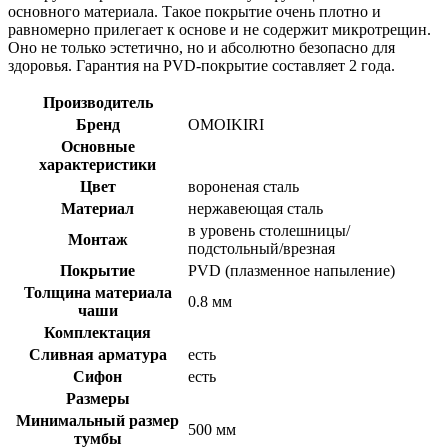
основного материала. Такое покрытие очень плотно и
равномерно прилегает к основе и не содержит микротрещин.
Оно не только эстетично, но и абсолютно безопасно для
здоровья. Гарантия на PVD-покрытие составляет 2 года.
Производитель
Бренд
OMOIKIRI
Основные
характеристики
Цвет
вороненая сталь
Материал
нержавеющая сталь
в уровень столешницы/
Монтаж
подстольный/врезная
Покрытие
PVD (плазменное напыление)
Толщина материала
0.8 мм
чаши
Комплектация
Сливная арматура
есть
Сифон
есть
Размеры
Минимальный размер
500 мм
тумбы