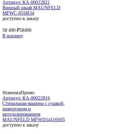
Артикул: КА-00022821
Винный шкаф MAUNFELD
MFWC-85SB34
доступно к заказу
58 490 ₽
58490
В корзину
Новинка
Промо
Артикул: КА-00022816
Стиральная машина c сушкой,
инвертором и
автодозированием
MAUNFELD MFWD14116S05
доступно к заказу