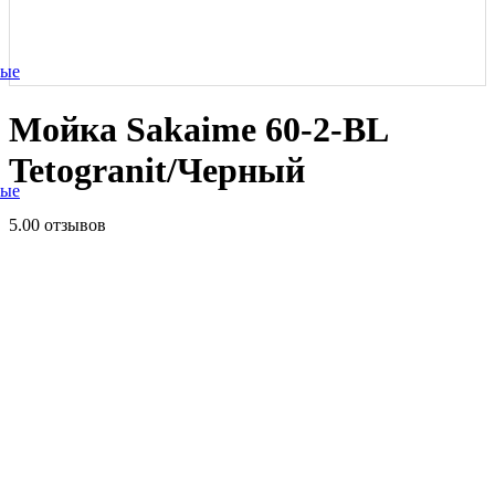
ные
Мойка Sakaime 60-2-BL
Tetogranit/Черный
ные
5.0
0 отзывов