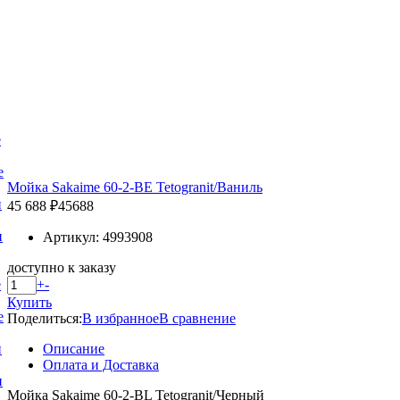
е
е
Мойка Sakaime 60-2-BE Tetogranit/Ваниль
и
45 688 ₽
45688
и
Артикул: 4993908
доступно к заказу
+
-
е
Купить
е
Поделиться:
В избранное
В сравнение
Описание
и
Оплата и Доставка
и
Мойка Sakaime 60-2-BL Tetogranit/Черный