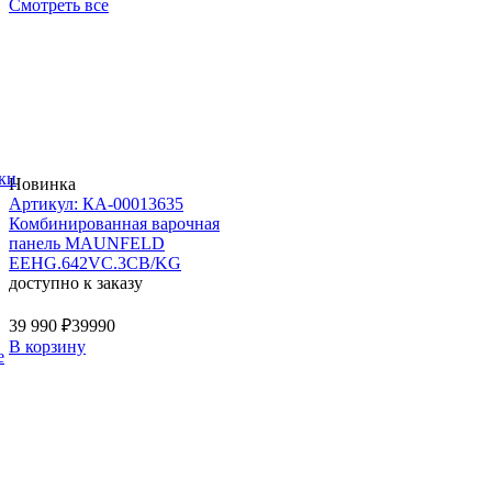
Смотреть все
ки
Новинка
Артикул: КА-00013635
Комбинированная варочная
панель MAUNFELD
EEHG.642VC.3CB/KG
доступно к заказу
39 990 ₽
39990
В корзину
е