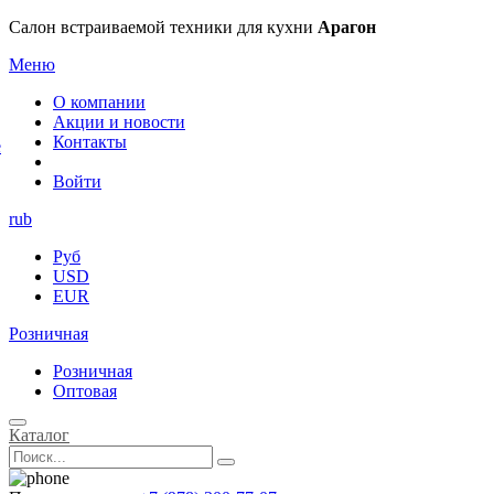
×
Салон встраиваемой техники для кухни
Арагон
Меню
О компании
Акции и новости
Контакты
е
Войти
rub
Руб
USD
EUR
Розничная
Розничная
Оптовая
Каталог