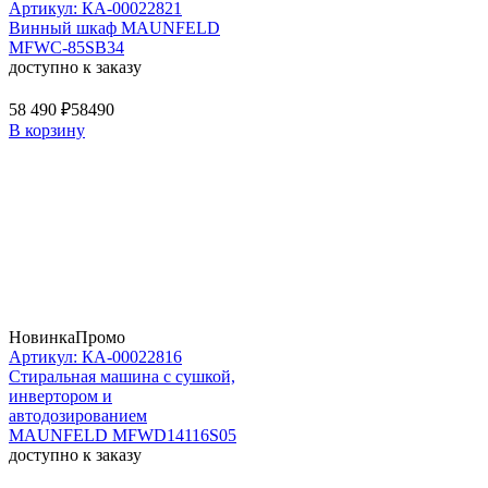
Артикул: КА-00022821
Винный шкаф MAUNFELD
MFWC-85SB34
доступно к заказу
58 490 ₽
58490
В корзину
Новинка
Промо
Артикул: КА-00022816
Стиральная машина c сушкой,
инвертором и
автодозированием
MAUNFELD MFWD14116S05
доступно к заказу