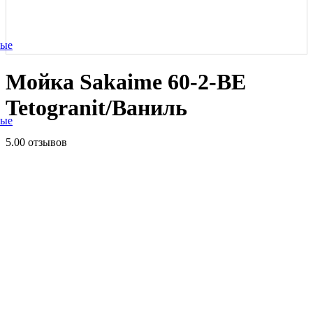
ные
Мойка Sakaime 60-2-BE
Tetogranit/Ваниль
ные
5.0
0 отзывов