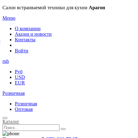
×
Салон встраиваемой техники для кухни
Арагон
Меню
О компании
Акции и новости
Контакты
е
Войти
rub
Руб
USD
EUR
Розничная
Розничная
Оптовая
Каталог