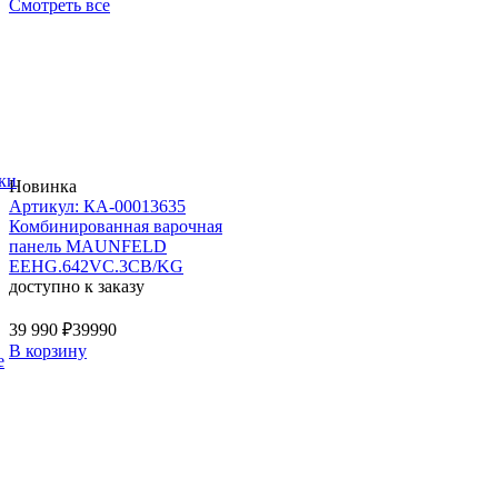
Смотреть все
ки
Новинка
Артикул: КА-00013635
Комбинированная варочная
панель MAUNFELD
EEHG.642VC.3CB/KG
доступно к заказу
39 990 ₽
39990
В корзину
е