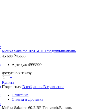
е
е
Мойка Sakaime 105C-СH Tetogranit/шампань
и
45 688 ₽
45688
и
Артикул: 4993909
доступно к заказу
+
-
е
Купить
е
Поделиться:
В избранное
В сравнение
Описание
и
Оплата и Доставка
и
Мойка Sakaime 60-2-BE Tetogranit/Ваниль