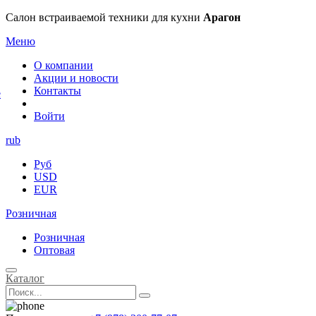
×
Салон встраиваемой техники для кухни
Арагон
Меню
О компании
Акции и новости
Контакты
е
Войти
rub
Руб
USD
EUR
Розничная
Розничная
Оптовая
Каталог