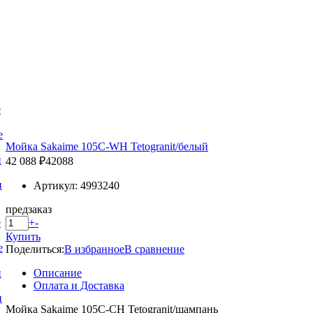
е
е
Мойка Sakaime 105C-WH Tetogranit/белый
и
42 088 ₽
42088
и
Артикул: 4993240
предзаказ
+
-
е
Купить
е
Поделиться:
В избранное
В сравнение
Описание
и
Оплата и Доставка
и
Мойка Sakaime 105C-СH Tetogranit/шампань