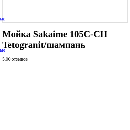
ные
Мойка Sakaime 105C-СH
Tetogranit/шампань
ные
5.0
0 отзывов