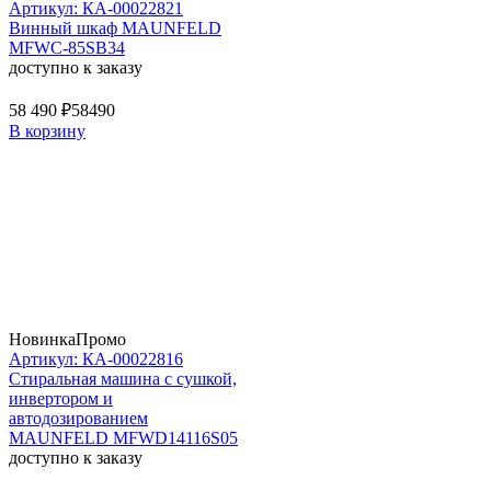
Артикул: КА-00022821
Винный шкаф MAUNFELD
MFWC-85SB34
доступно к заказу
58 490 ₽
58490
В корзину
Новинка
Промо
Артикул: КА-00022816
Стиральная машина c сушкой,
инвертором и
автодозированием
MAUNFELD MFWD14116S05
доступно к заказу