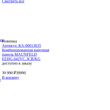
Смотреть все
ки
Новинка
Артикул: КА-00013635
Комбинированная варочная
панель MAUNFELD
EEHG.642VC.3CB/KG
доступно к заказу
39 990 ₽
39990
В корзину
е