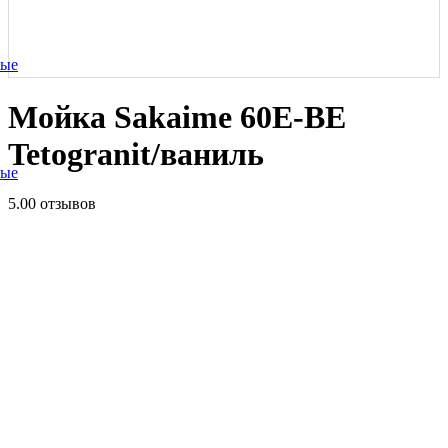
ные
Мойка Sakaime 60E-BE
Tetogranit/ваниль
ные
5.0
0 отзывов