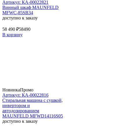
Артикул: КА-00022821
Винный шкаф MAUNFELD
MFWC-85SB34
доступно к заказу
58 490 ₽
58490
В корзину
Новинка
Промо
Артикул: КА-00022816
Стиральная машина c сушкой,
инвертором и
автодозированием
MAUNFELD MFWD14116S05
доступно к заказу