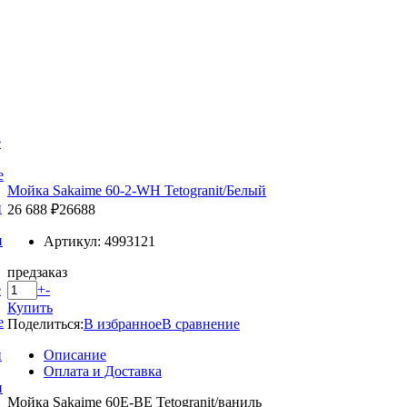
е
е
Мойка Sakaime 60-2-WH Tetogranit/Белый
и
26 688 ₽
26688
и
Артикул: 4993121
предзаказ
+
-
е
Купить
е
Поделиться:
В избранное
В сравнение
Описание
и
Оплата и Доставка
и
Мойка Sakaime 60E-BE Tetogranit/ваниль