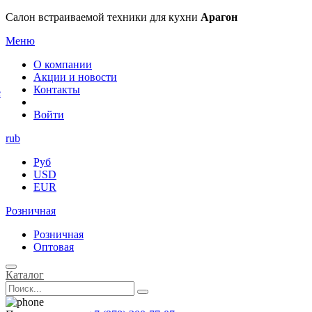
×
Салон встраиваемой техники для кухни
Арагон
Меню
О компании
Акции и новости
Контакты
е
Войти
rub
Руб
USD
EUR
Розничная
Розничная
Оптовая
Каталог