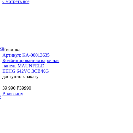
Смотреть все
ки
Новинка
Артикул: КА-00013635
Комбинированная варочная
панель MAUNFELD
EEHG.642VC.3CB/KG
доступно к заказу
39 990 ₽
39990
В корзину
е