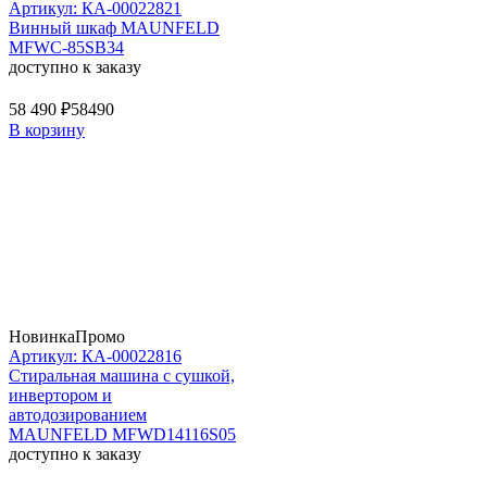
Артикул: КА-00022821
Винный шкаф MAUNFELD
MFWC-85SB34
доступно к заказу
58 490 ₽
58490
В корзину
Новинка
Промо
Артикул: КА-00022816
Стиральная машина c сушкой,
инвертором и
автодозированием
MAUNFELD MFWD14116S05
доступно к заказу