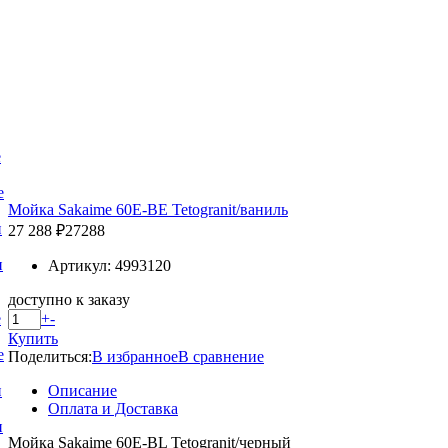
е
е
Мойка Sakaime 60E-BE Tetogranit/ваниль
и
27 288 ₽
27288
и
Артикул: 4993120
доступно к заказу
+
-
е
Купить
е
Поделиться:
В избранное
В сравнение
Описание
и
Оплата и Доставка
и
Мойка Sakaime 60E-BL Tetogranit/черный