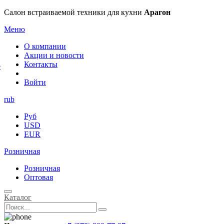
×
Салон встраиваемой техники для кухни
Арагон
Меню
О компании
Акции и новости
Контакты
е
Войти
rub
Руб
USD
EUR
Розничная
Розничная
Оптовая
Каталог