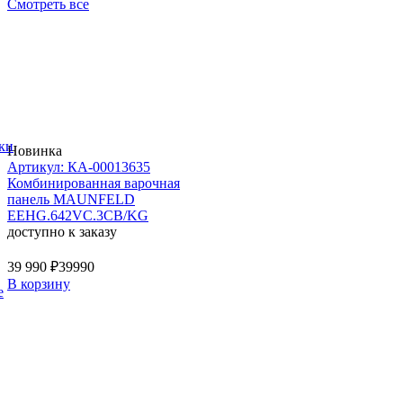
Смотреть все
ки
Новинка
Артикул: КА-00013635
Комбинированная варочная
панель MAUNFELD
EEHG.642VC.3CB/KG
доступно к заказу
39 990 ₽
39990
В корзину
е