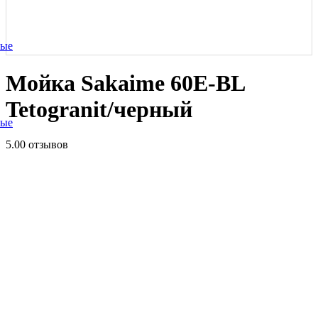
ные
Мойка Sakaime 60E-BL
Tetogranit/черный
ные
5.0
0 отзывов