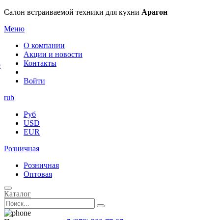
×
Салон встраиваемой техники для кухни
Арагон
Меню
О компании
Акции и новости
Контакты
е
Войти
rub
Руб
USD
EUR
Розничная
Розничная
Оптовая
Каталог