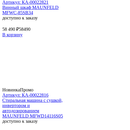
Артикул: КА-00022821
Винный шкаф MAUNFELD
MFWC-85SB34
доступно к заказу
58 490 ₽
58490
В корзину
Новинка
Промо
Артикул: КА-00022816
Стиральная машина c сушкой,
инвертором и
автодозированием
MAUNFELD MFWD14116S05
доступно к заказу