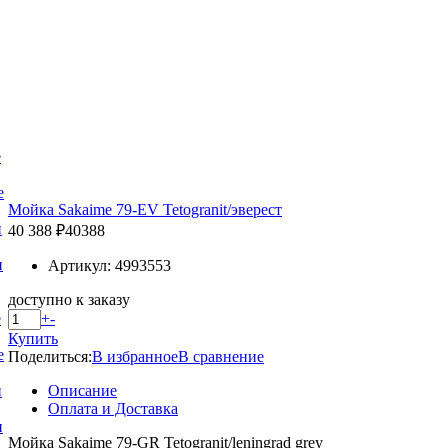
е
е
Мойка Sakaime 79-EV Tetogranit/эверест
и
40 388 ₽
40388
и
Артикул: 4993553
доступно к заказу
+
-
е
Купить
е
Поделиться:
В избранное
В сравнение
Описание
и
Оплата и Доставка
и
Мойка Sakaime 79-GR Tetogranit/leningrad grey