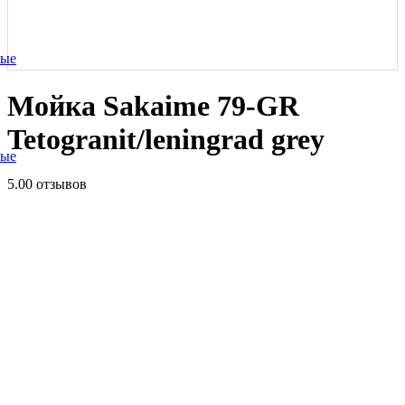
ные
Мойка Sakaime 79-GR
Tetogranit/leningrad grey
ные
5.0
0 отзывов