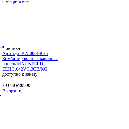
Смотреть все
ки
Новинка
Артикул: КА-00013635
Комбинированная варочная
панель MAUNFELD
EEHG.642VC.3CB/KG
доступно к заказу
39 990 ₽
39990
В корзину
е