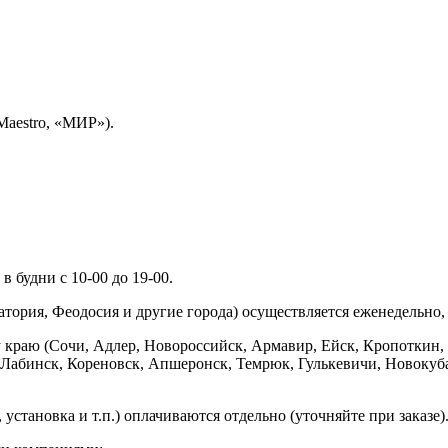
Maestro, «МИР»).
 будни с 10-00 до 19-00.
ория, Феодосия и другие города) осуществляется еженедельно, д
у краю (Сочи, Адлер, Новороссийск, Армавир, Ейск, Кропоткин,
ь-Лабинск, Кореновск, Апшеронск, Темрюк, Гулькевичи, Новоку
установка и т.п.) оплачиваются отдельно (уточняйте при заказе)