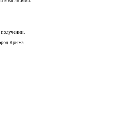
ми компаниями:
 получении.
город Крыма