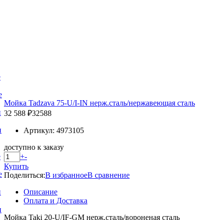
е
е
Мойка Tadzava 75-U/I-IN нерж.сталь/нержавеющая сталь
и
32 588 ₽
32588
и
Артикул: 4973105
доступно к заказу
+
-
е
Купить
е
Поделиться:
В избранное
В сравнение
Описание
и
Оплата и Доставка
и
Мойка Taki 20-U/IF-GM нерж.сталь/вороненая сталь