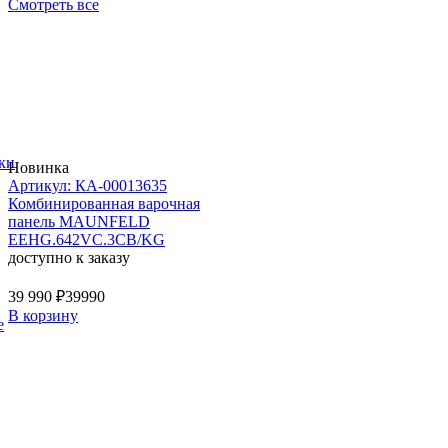
Смотреть все
ки
Новинка
Артикул: КА-00013635
Комбинированная варочная
панель MAUNFELD
EEHG.642VC.3CB/KG
доступно к заказу
39 990 ₽
39990
В корзину
е