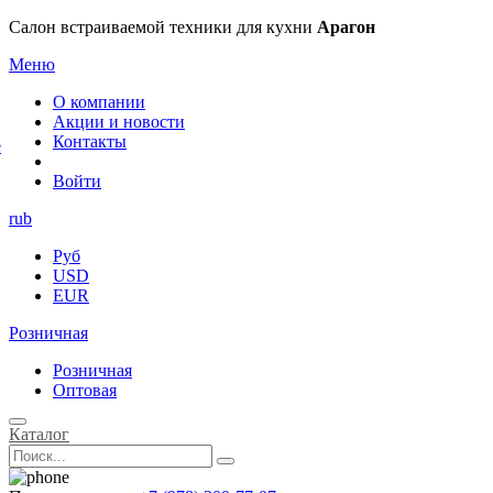
×
Салон встраиваемой техники для кухни
Арагон
Меню
О компании
Акции и новости
Контакты
е
Войти
rub
Руб
USD
EUR
Розничная
Розничная
Оптовая
Каталог