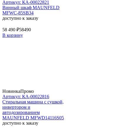
Артикул: КА-00022821
Винный шкаф MAUNFELD
MFWC-85SB34
доступно к заказу
58 490 ₽
58490
В корзину
Новинка
Промо
Артикул: КА-00022816
Стиральная машина c сушкой,
инвертором и
автодозированием
MAUNFELD MFWD14116S05
доступно к заказу