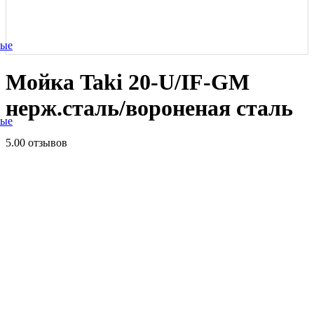
ные
Мойка Taki 20-U/IF-GM
нерж.сталь/вороненая сталь
ные
5.0
0 отзывов