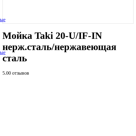
ные
Мойка Taki 20-U/IF-IN
нерж.сталь/нержавеющая
ные
сталь
5.0
0 отзывов