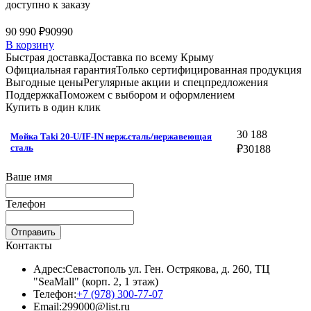
доступно к заказу
90 990 ₽
90990
В корзину
Быстрая доставка
Доставка по всему Крыму
Официальная гарантия
Только сертифицированная продукция
Выгодные цены
Регулярные акции и спецпредложения
Поддержка
Поможем с выбором и оформлением
Купить в один клик
30 188
Мойка Taki 20-U/IF-IN нерж.сталь/нержавеющая
сталь
₽
30188
Ваше имя
Телефон
Отправить
Контакты
Адрес:
Севастополь ул. Ген. Острякова, д. 260, ТЦ
"SeaMall" (корп. 2, 1 этаж)
Телефон:
+7 (978) 300-77-07
Email:
299000@list.ru