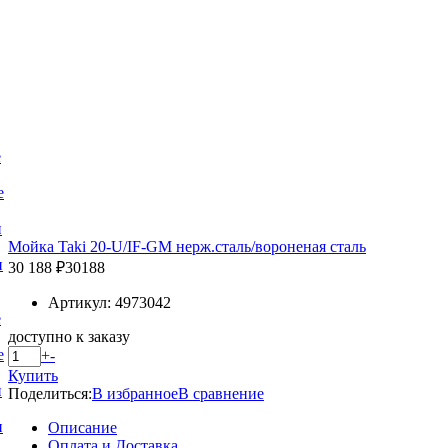
е
е
и
Мойка Taki 20-U/IF-GM нерж.сталь/вороненая сталь
и
30 188 ₽
30188
Артикул: 4973042
е
доступно к заказу
е
+
-
Купить
и
Поделиться:
В избранное
В сравнение
и
Описание
Оплата и Доставка