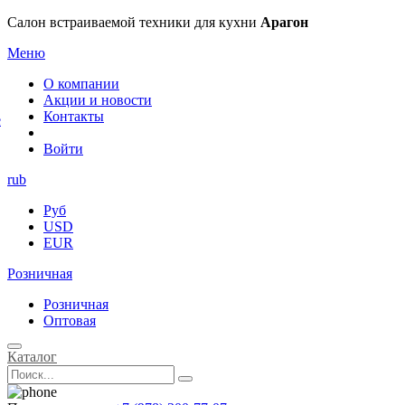
×
Салон встраиваемой техники для кухни
Арагон
Меню
О компании
Акции и новости
Контакты
е
Войти
rub
Руб
USD
EUR
Розничная
Розничная
Оптовая
Каталог