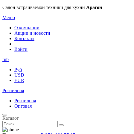
×
Салон встраиваемой техники для кухни
Арагон
Меню
О компании
Акции и новости
Контакты
е
Войти
rub
Руб
USD
EUR
Розничная
Розничная
Оптовая
Каталог