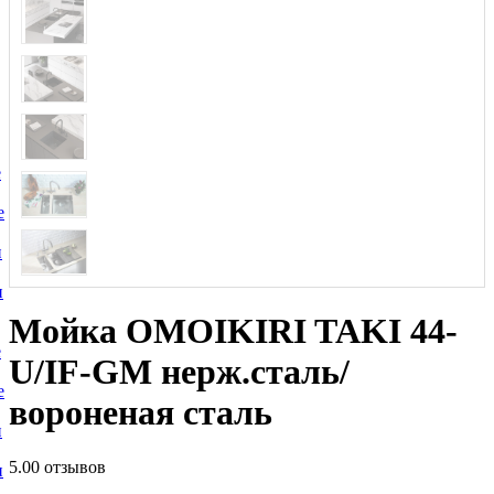
е
е
и
и
Мойка OMOIKIRI TAKI 44-
е
U/IF-GM нерж.сталь/
е
вороненая сталь
и
5.0
0 отзывов
и