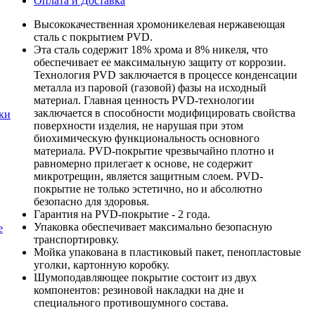
Оплата и Доставка
Высококачественная хромоникелевая нержавеющая
сталь с покрытием PVD.
Эта сталь содержит 18% хрома и 8% никеля, что
обеспечивает ее максимальную защиту от коррозии.
Технология PVD заключается в процессе конденсации
металла из паровой (газовой) фазы на исходный
материал. Главная ценность PVD-технологии
заключается в способности модифицировать свойства
ки
поверхности изделия, не нарушая при этом
биохимическую функциональность основного
материала. PVD-покрытие чрезвычайно плотно и
равномерно прилегает к основе, не содержит
микротрещин, является защитным слоем. PVD-
покрытие не только эстетично, но и абсолютно
безопасно для здоровья.
Гарантия на PVD-покрытие - 2 года.
Упаковка обеспечивает максимально безопасную
е
транспортировку.
Мойка упакована в пластиковый пакет, пенопластовые
уголки, картонную коробку.
Шумоподавляющее покрытие состоит из двух
компонентов: резиновой накладки на дне и
специального противошумного состава.