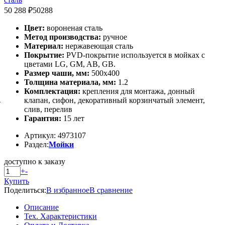
50 288 ₽
50288
Цвет:
вороненая сталь
Метод производства:
ручное
Материал:
нержавеющая сталь
Покрытие:
PVD-покрытие используется в мойках с
цветами LG, GM, AB, GB.
Размер чаши, мм:
500x400
Толщина материала, мм:
1.2
Комплектация:
крепления для монтажа, донный
й
клапан, сифон, декоративный корзинчатый элемент,
слив, перелив
Гарантия:
15 лет
Артикул: 4973107
Раздел:
Мойки
доступно к заказу
+
-
Купить
Поделиться:
В избранное
В сравнение
Описание
Тех. Характеристики