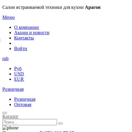
×
Салон встраиваемой техники для кухни
Арагон
Меню
О компании
Акции и новости
Контакты
е
Войти
rub
Руб
USD
EUR
Розничная
Розничная
Оптовая
Каталог