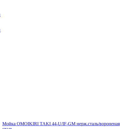
и
и
Мойка OMOIKIRI TAKI 44-U/IF-GM нерж.сталь/вороненая
сталь