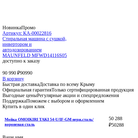
Новинка
Промо
Артикул: КА-00022816
Стиральная машина c сушкой,
инвертором и
автодозированием
MAUNFELD MFWD14116S05
доступно к заказу
90 990 ₽
90990
В корзину
Быстрая доставка
Доставка по всему Крыму
Официальная гарантия
Только сертифицированная продукция
Выгодные цены
Регулярные акции и спецпредложения
Поддержка
Поможем с выбором и оформлением
Купить в один клик
50 288
Мойка OMOIKIRI TAKI 54-U/IF-GM нерж.сталь/
вороненая сталь
₽
50288
Ваше имя