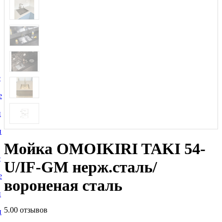
е
е
и
и
Мойка OMOIKIRI TAKI 54-
е
U/IF-GM нерж.сталь/
е
вороненая сталь
и
5.0
0 отзывов
и