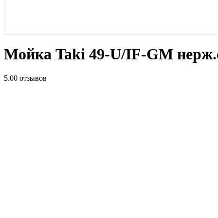
Мойка Taki 49-U/IF-GM нерж.
5.0
0 отзывов