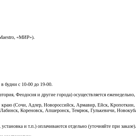
Maestro, «МИР»).
 будни с 10-00 до 19-00.
ория, Феодосия и другие города) осуществляется еженедельно, д
у краю (Сочи, Адлер, Новороссийск, Армавир, Ейск, Кропоткин,
ь-Лабинск, Кореновск, Апшеронск, Темрюк, Гулькевичи, Новоку
установка и т.п.) оплачиваются отдельно (уточняйте при заказе)