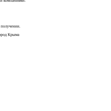
ми компаниями:
 получении.
город Крыма