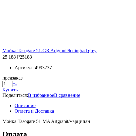
Мойка Tasogare 51-GR Artgranit/leningrad grey
25 188 ₽
25188
Артикул: 4993737
предзаказ
+
-
Купить
Поделиться:
В избранное
В сравнение
Описание
Оплата и Доставка
Мойка Tasogare 51-MA Artgranit/марципан
Оплата