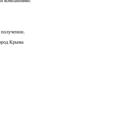
ми компаниями:
 получении.
город Крыма