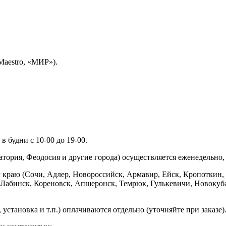
Maestro, «МИР»).
 будни с 10-00 до 19-00.
ория, Феодосия и другие города) осуществляется еженедельно, д
у краю (Сочи, Адлер, Новороссийск, Армавир, Ейск, Кропоткин,
ь-Лабинск, Кореновск, Апшеронск, Темрюк, Гулькевичи, Новоку
установка и т.п.) оплачиваются отдельно (уточняйте при заказе)