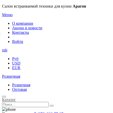
×
Салон встраиваемой техники для кухни
Арагон
Меню
О компании
Акции и новости
Контакты
е
Войти
rub
Руб
USD
EUR
Розничная
Розничная
Оптовая
Каталог