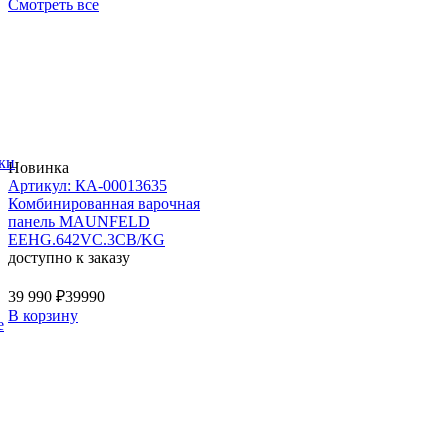
Смотреть все
ки
Новинка
Артикул: КА-00013635
Комбинированная варочная
панель MAUNFELD
EEHG.642VC.3CB/KG
доступно к заказу
39 990 ₽
39990
В корзину
е