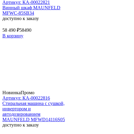
Артикул: КА-00022821
Винный шкаф MAUNFELD
MFWC-85SB34
доступно к заказу
58 490 ₽
58490
В корзину
Новинка
Промо
Артикул: КА-00022816
Стиральная машина c сушкой,
инвертором и
автодозированием
MAUNFELD MFWD14116S05
доступно к заказу