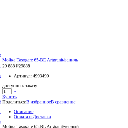
е
е
Мойка Tasogare 65-BE Artgranit/ваниль
и
29 888 ₽
29888
и
Артикул: 4993490
доступно к заказу
+
-
е
Купить
е
Поделиться:
В избранное
В сравнение
Описание
и
Оплата и Доставка
и
Мойка Tasogare 65-BL Artgranit/черный