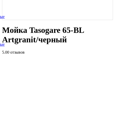
ные
Мойка Tasogare 65-BL
Artgranit/черный
ные
5.0
0 отзывов