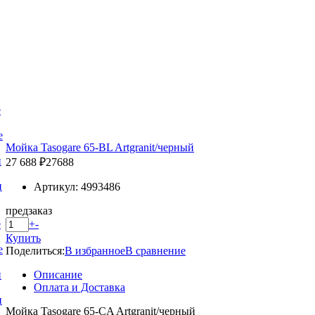
е
е
Мойка Tasogare 65-BL Artgranit/черный
и
27 688 ₽
27688
и
Артикул: 4993486
предзаказ
+
-
е
Купить
е
Поделиться:
В избранное
В сравнение
Описание
и
Оплата и Доставка
и
Мойка Tasogare 65-CA Artgranit/черный