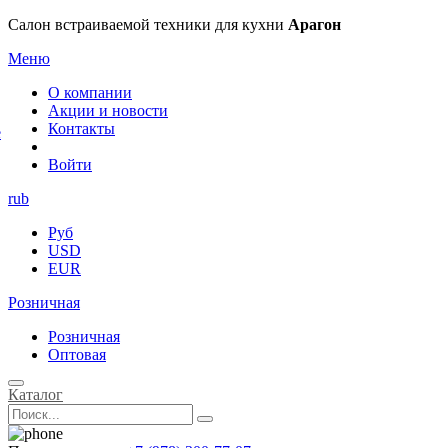
×
Салон встраиваемой техники для кухни
Арагон
Меню
О компании
Акции и новости
Контакты
е
Войти
rub
Руб
USD
EUR
Розничная
Розничная
Оптовая
Каталог