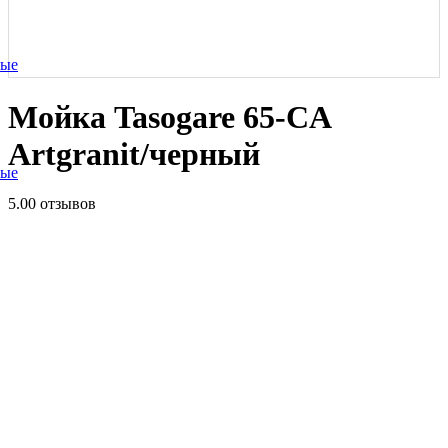
ные
Мойка Tasogare 65-CA
Artgranit/черный
ные
5.0
0 отзывов