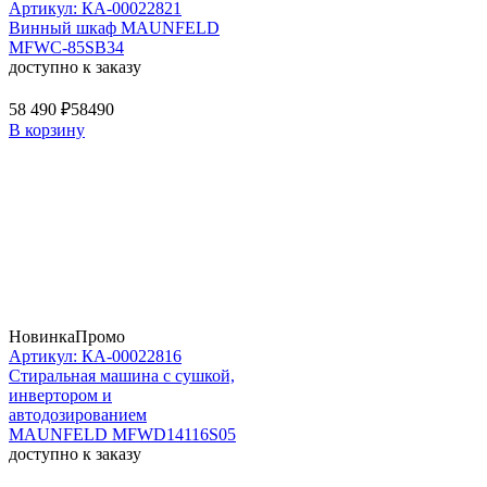
Артикул: КА-00022821
Винный шкаф MAUNFELD
MFWC-85SB34
доступно к заказу
58 490 ₽
58490
В корзину
Новинка
Промо
Артикул: КА-00022816
Стиральная машина c сушкой,
инвертором и
автодозированием
MAUNFELD MFWD14116S05
доступно к заказу