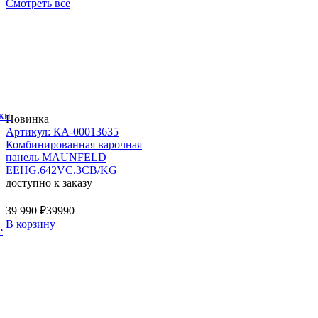
Смотреть все
ки
Новинка
Артикул: КА-00013635
Комбинированная варочная
панель MAUNFELD
EEHG.642VC.3CB/KG
доступно к заказу
39 990 ₽
39990
В корзину
е