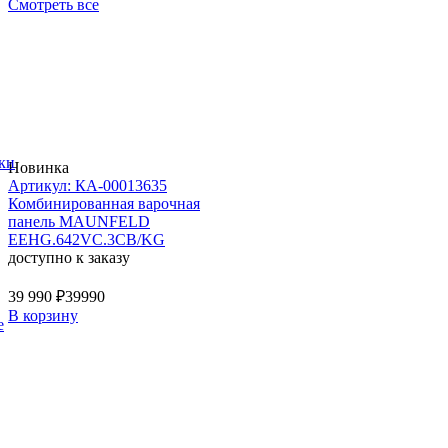
Смотреть все
ки
Новинка
Артикул: КА-00013635
Комбинированная варочная
панель MAUNFELD
EEHG.642VC.3CB/KG
доступно к заказу
39 990 ₽
39990
В корзину
е