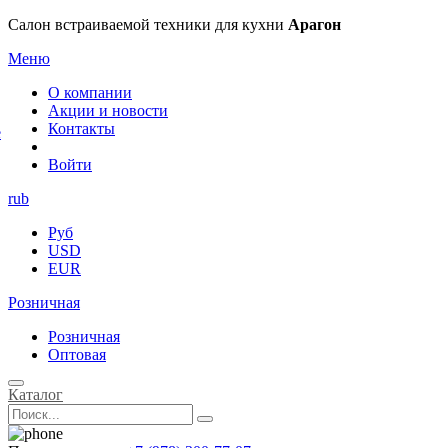
×
Салон встраиваемой техники для кухни
Арагон
Меню
О компании
Акции и новости
Контакты
е
Войти
rub
Руб
USD
EUR
Розничная
Розничная
Оптовая
Каталог