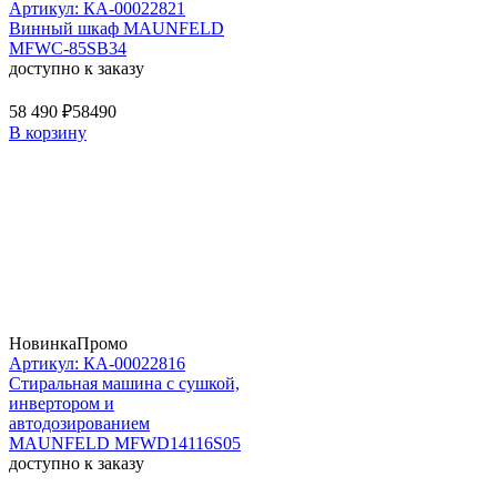
Артикул: КА-00022821
Винный шкаф MAUNFELD
MFWC-85SB34
доступно к заказу
58 490 ₽
58490
В корзину
Новинка
Промо
Артикул: КА-00022816
Стиральная машина c сушкой,
инвертором и
автодозированием
MAUNFELD MFWD14116S05
доступно к заказу