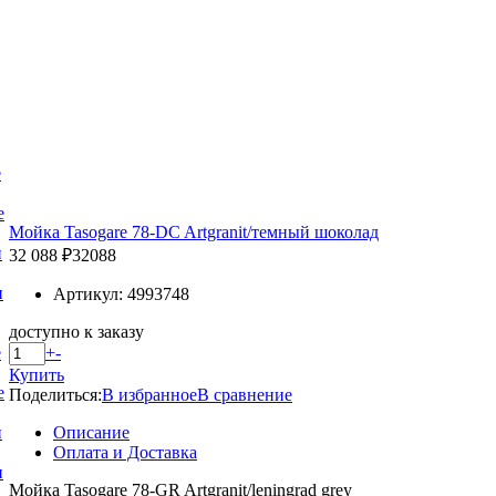
е
е
Мойка Tasogare 78-DC Artgranit/темный шоколад
и
32 088 ₽
32088
и
Артикул: 4993748
доступно к заказу
+
-
е
Купить
е
Поделиться:
В избранное
В сравнение
Описание
и
Оплата и Доставка
и
Мойка Tasogare 78-GR Artgranit/leningrad grey