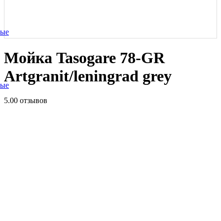
ные
Мойка Tasogare 78-GR
Artgranit/leningrad grey
ные
5.0
0 отзывов