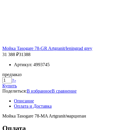
Мойка Tasogare 78-GR Artgranit/leningrad grey
31 388 ₽
31388
Артикул: 4993745
предзаказ
+
-
Купить
Поделиться:
В избранное
В сравнение
Описание
Оплата и Доставка
Мойка Tasogare 78-MA Artgranit/марципан
Оплата