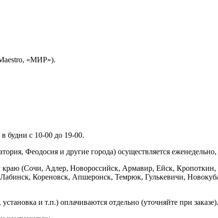
Maestro, «МИР»).
 будни с 10-00 до 19-00.
ория, Феодосия и другие города) осуществляется еженедельно, д
у краю (Сочи, Адлер, Новороссийск, Армавир, Ейск, Кропоткин,
ь-Лабинск, Кореновск, Апшеронск, Темрюк, Гулькевичи, Новоку
установка и т.п.) оплачиваются отдельно (уточняйте при заказе)