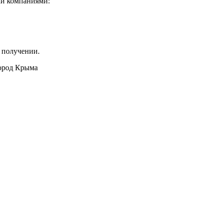
ми компаниями:
 получении.
город Крыма