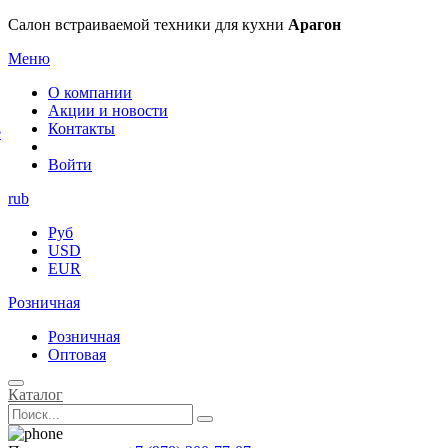
×
Салон встраиваемой техники для кухни
Арагон
Меню
О компании
Акции и новости
Контакты
е
Войти
rub
Руб
USD
EUR
Розничная
Розничная
Оптовая
Каталог