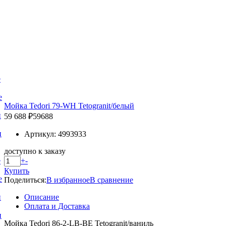
е
е
Мойка Tedori 79-WH Tetogranit/белый
и
59 688 ₽
59688
и
Артикул: 4993933
доступно к заказу
+
-
е
Купить
е
Поделиться:
В избранное
В сравнение
Описание
и
Оплата и Доставка
и
Мойка Tedori 86-2-LB-BE Tetogranit/ваниль