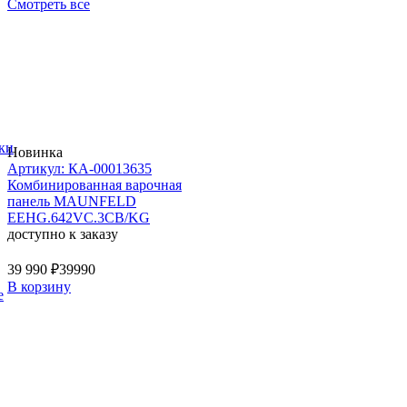
Смотреть все
ки
Новинка
Артикул: КА-00013635
Комбинированная варочная
панель MAUNFELD
EEHG.642VC.3CB/KG
доступно к заказу
39 990 ₽
39990
В корзину
е