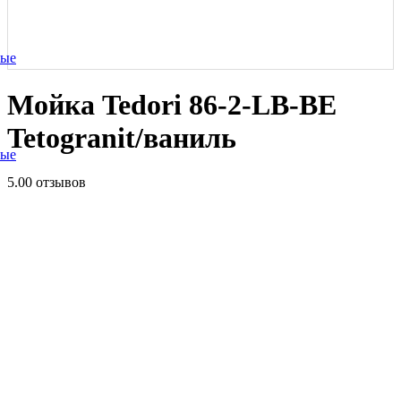
ные
Мойка Tedori 86-2-LB-BE
Tetogranit/ваниль
ные
5.0
0 отзывов