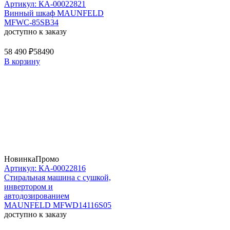
Артикул: КА-00022821
Винный шкаф MAUNFELD
MFWC-85SB34
доступно к заказу
58 490 ₽
58490
В корзину
Новинка
Промо
Артикул: КА-00022816
Стиральная машина c сушкой,
инвертором и
автодозированием
MAUNFELD MFWD14116S05
доступно к заказу