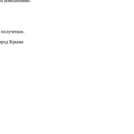
ми компаниями:
 получении.
город Крыма