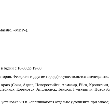
Maestro, «МИР»).
 будни с 10-00 до 19-00.
ория, Феодосия и другие города) осуществляется еженедельно, д
у краю (Сочи, Адлер, Новороссийск, Армавир, Ейск, Кропоткин,
ь-Лабинск, Кореновск, Апшеронск, Темрюк, Гулькевичи, Новоку
установка и т.п.) оплачиваются отдельно (уточняйте при заказе)