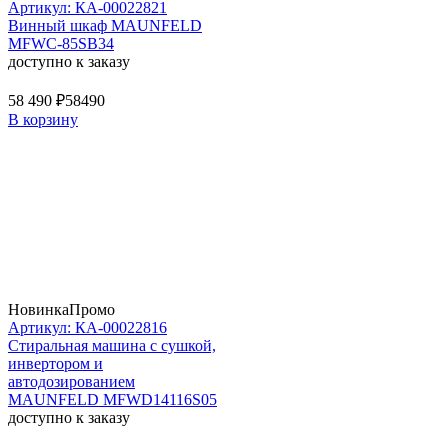
Артикул: КА-00022821
Винный шкаф MAUNFELD
MFWC-85SB34
доступно к заказу
58 490 ₽
58490
В корзину
Новинка
Промо
Артикул: КА-00022816
Стиральная машина c сушкой,
инвертором и
автодозированием
MAUNFELD MFWD14116S05
доступно к заказу