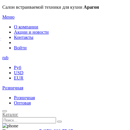
×
Салон встраиваемой техники для кухни
Арагон
Меню
О компании
Акции и новости
Контакты
е
Войти
rub
Руб
USD
EUR
Розничная
Розничная
Оптовая
Каталог