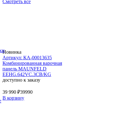
Смотреть все
ки
Новинка
Артикул: КА-00013635
Комбинированная варочная
панель MAUNFELD
EEHG.642VC.3CB/KG
доступно к заказу
39 990 ₽
39990
В корзину
е