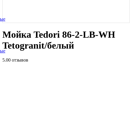
ные
Мойка Tedori 86-2-LB-WH
Tetogranit/белый
ные
5.0
0 отзывов