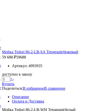
е
е
Мойка Tedori 86-2-LB-SA Tetogranit/бежевый
и
59 688 ₽
59688
и
Артикул: 4993935
доступно к заказу
+
-
е
Купить
е
Поделиться:
В избранное
В сравнение
Описание
и
Оплата и Доставка
и
Мойка Tedori 86-2-LB-WH Tetogranit/белый