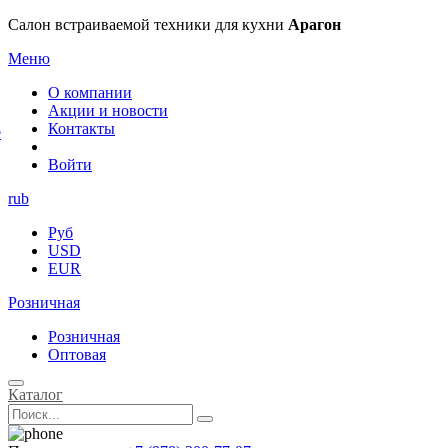
×
Салон встраиваемой техники для кухни
Арагон
Меню
О компании
Акции и новости
Контакты
е
Войти
rub
Руб
USD
EUR
Розничная
Розничная
Оптовая
Каталог