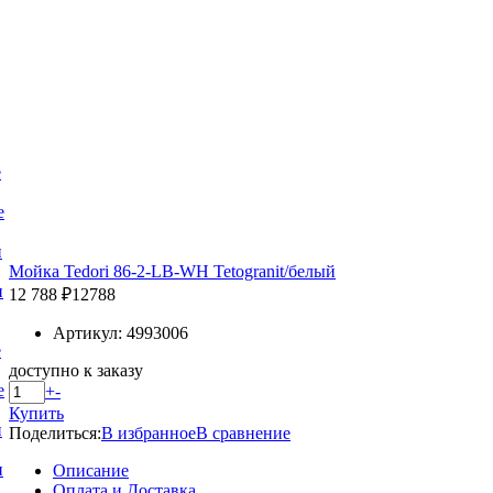
е
е
и
Мойка Tedori 86-2-LB-WH Tetogranit/белый
и
12 788 ₽
12788
Артикул: 4993006
е
доступно к заказу
е
+
-
Купить
и
Поделиться:
В избранное
В сравнение
и
Описание
Оплата и Доставка