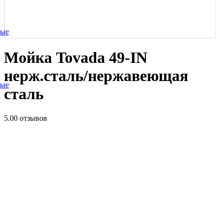
ные
Мойка Tovada 49-IN
нерж.сталь/нержавеющая
ные
сталь
5.0
0 отзывов