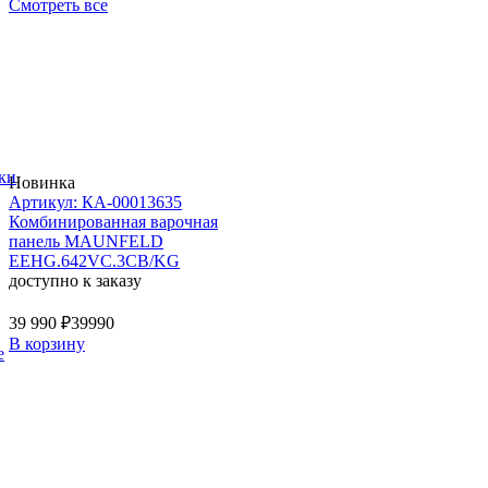
Смотреть все
ки
Новинка
Артикул: КА-00013635
Комбинированная варочная
панель MAUNFELD
EEHG.642VC.3CB/KG
доступно к заказу
39 990 ₽
39990
В корзину
е