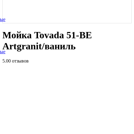
ные
Мойка Tovada 51-BE
Artgranit/ваниль
ные
5.0
0 отзывов