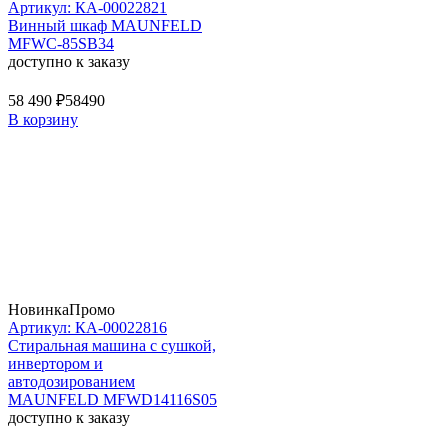
Артикул: КА-00022821
Винный шкаф MAUNFELD
MFWC-85SB34
доступно к заказу
58 490 ₽
58490
В корзину
Новинка
Промо
Артикул: КА-00022816
Стиральная машина c сушкой,
инвертором и
автодозированием
MAUNFELD MFWD14116S05
доступно к заказу