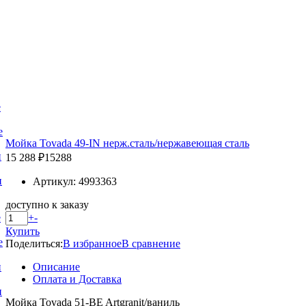
е
е
Мойка Tovada 49-IN нерж.сталь/нержавеющая сталь
и
15 288 ₽
15288
и
Артикул: 4993363
доступно к заказу
+
-
е
Купить
е
Поделиться:
В избранное
В сравнение
Описание
и
Оплата и Доставка
и
Мойка Tovada 51-BE Artgranit/ваниль