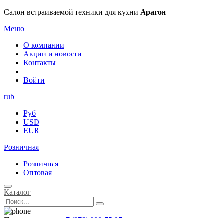
×
Салон встраиваемой техники для кухни
Арагон
Меню
О компании
Акции и новости
Контакты
е
Войти
rub
Руб
USD
EUR
Розничная
Розничная
Оптовая
Каталог