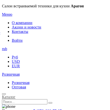
×
Салон встраиваемой техники для кухни
Арагон
Меню
О компании
Акции и новости
Контакты
е
Войти
rub
Руб
USD
EUR
Розничная
Розничная
Оптовая
Каталог