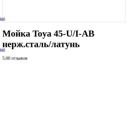
ные
Мойка Toya 45-U/I-АB
нерж.сталь/латунь
ные
5.0
0 отзывов