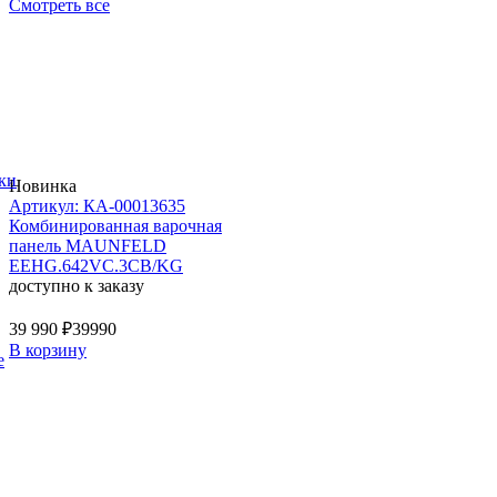
Смотреть все
ки
Новинка
Артикул: КА-00013635
Комбинированная варочная
панель MAUNFELD
EEHG.642VC.3CB/KG
доступно к заказу
39 990 ₽
39990
В корзину
е