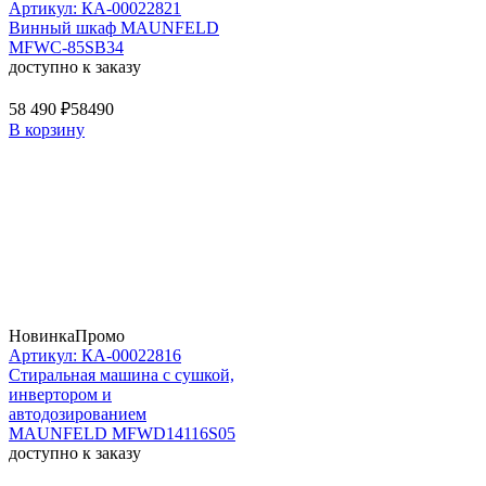
Артикул: КА-00022821
Винный шкаф MAUNFELD
MFWC-85SB34
доступно к заказу
58 490 ₽
58490
В корзину
Новинка
Промо
Артикул: КА-00022816
Стиральная машина c сушкой,
инвертором и
автодозированием
MAUNFELD MFWD14116S05
доступно к заказу