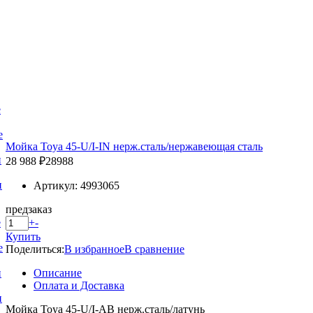
е
е
Мойка Toya 45-U/I-IN нерж.сталь/нержавеющая сталь
и
28 988 ₽
28988
и
Артикул: 4993065
предзаказ
+
-
е
Купить
е
Поделиться:
В избранное
В сравнение
Описание
и
Оплата и Доставка
и
Мойка Toya 45-U/I-АB нерж.сталь/латунь