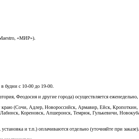
Maestro, «МИР»).
 будни с 10-00 до 19-00.
ория, Феодосия и другие города) осуществляется еженедельно, д
у краю (Сочи, Адлер, Новороссийск, Армавир, Ейск, Кропоткин,
ь-Лабинск, Кореновск, Апшеронск, Темрюк, Гулькевичи, Новоку
установка и т.п.) оплачиваются отдельно (уточняйте при заказе)