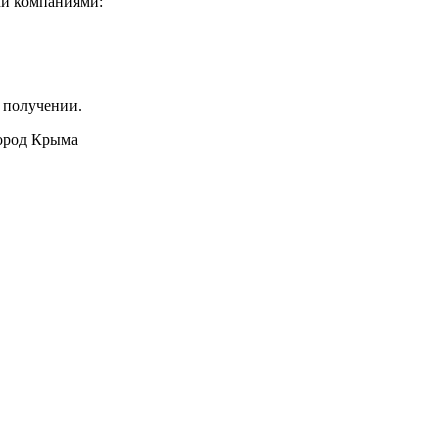
ми компаниями:
 получении.
город Крыма