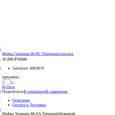
е
е
Мойка Yasugata 86-PL Tetogranit/платина
и
30 888 ₽
30888
и
Артикул: 4993870
предзаказ
+
-
е
Купить
е
Поделиться:
В избранное
В сравнение
Описание
и
Оплата и Доставка
и
Мойка Yasugata 86-SA Tetogranit/бежевый