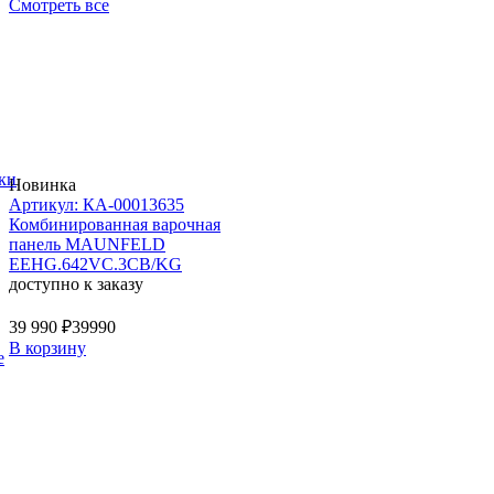
Смотреть все
ки
Новинка
Артикул: КА-00013635
Комбинированная варочная
панель MAUNFELD
EEHG.642VC.3CB/KG
доступно к заказу
39 990 ₽
39990
В корзину
е