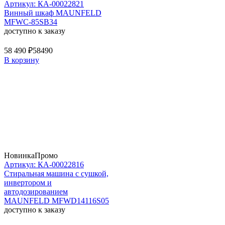
Артикул: КА-00022821
Винный шкаф MAUNFELD
MFWC-85SB34
доступно к заказу
58 490 ₽
58490
В корзину
Новинка
Промо
Артикул: КА-00022816
Стиральная машина c сушкой,
инвертором и
автодозированием
MAUNFELD MFWD14116S05
доступно к заказу