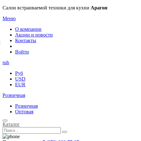
×
Салон встраиваемой техники для кухни
Арагон
Меню
О компании
Акции и новости
Контакты
е
Войти
rub
Руб
USD
EUR
Розничная
Розничная
Оптовая
Каталог