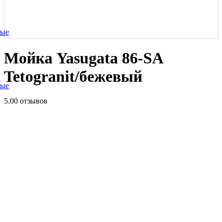
ные
Мойка Yasugata 86-SA
Tetogranit/бежевый
ные
5.0
0 отзывов