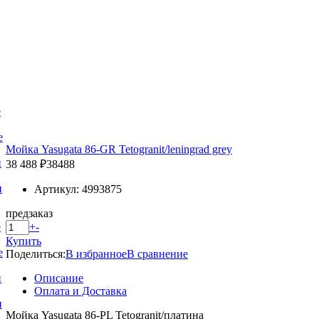
е
е
Мойка Yasugata 86-GR Tetogranit/leningrad grey
и
38 488 ₽
38488
и
Артикул: 4993875
предзаказ
+
-
е
Купить
е
Поделиться:
В избранное
В сравнение
Описание
и
Оплата и Доставка
и
Мойка Yasugata 86-PL Tetogranit/платина