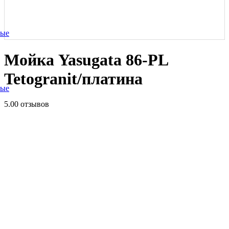
ные
Мойка Yasugata 86-PL
Tetogranit/платина
ные
5.0
0 отзывов