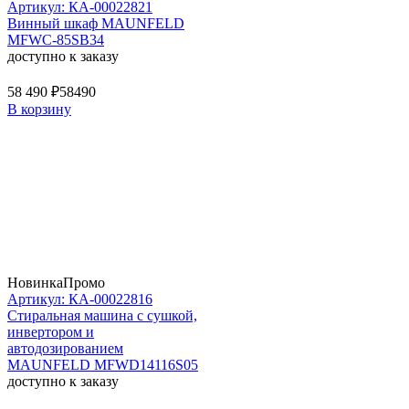
Артикул: КА-00022821
Винный шкаф MAUNFELD
MFWC-85SB34
доступно к заказу
58 490 ₽
58490
В корзину
Новинка
Промо
Артикул: КА-00022816
Стиральная машина c сушкой,
инвертором и
автодозированием
MAUNFELD MFWD14116S05
доступно к заказу