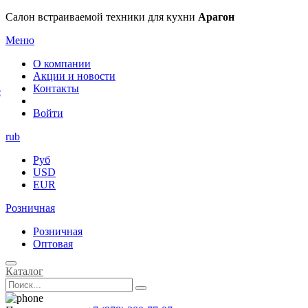
×
Салон встраиваемой техники для кухни
Арагон
Меню
О компании
Акции и новости
Контакты
е
Войти
rub
Руб
USD
EUR
Розничная
Розничная
Оптовая
Каталог