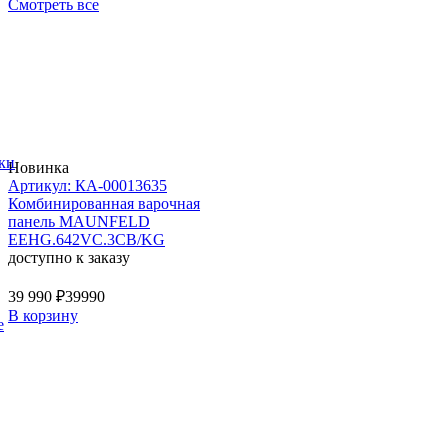
Смотреть все
ки
Новинка
Артикул: КА-00013635
Комбинированная варочная
панель MAUNFELD
EEHG.642VC.3CB/KG
доступно к заказу
39 990 ₽
39990
В корзину
е